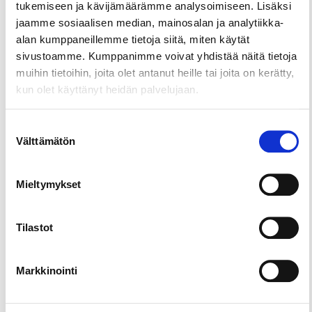
2016), josta löydät yli 900 lauta- ja korttipeliä
tukemiseen ja kävijämäärämme analysoimiseen. Lisäksi
mukavaa illanviettoa varten! Pienellä pelimaksulla
jaamme sosiaalisen median, mainosalan ja analytiikka-
(esim. arkisin 4 €/hlö ja alennusryhmät, kuten
alan kumppaneillemme tietoja siitä, miten käytät
opiskelijat 3,50 €) saat koko pelikirjaston käyttöösi
sivustoamme. Kumppanimme voivat yhdistää näitä tietoja
vierailun ajaksi. Keittiössämme valmistuvat rapeat
muihin tietoihin, joita olet antanut heille tai joita on kerätty,
toastit, ruokaisat salaatit ja wrapit sekä vaikkapa
kun olet käyttänyt heidän palvelujaan.
talon mutakakku ja cookiet. Palanpainikkeeksi
sopii esimerkiksi jokin pienpanimo-olut tai jokin
Suostumuksen
alkoholittomista virvokkeista, kuten Tavernan oma
Välttämätön
valinta
jäätee tai Pumpkin Spice -kaakao.
Tervetuloa nauttimaan varmasti omalaatuisesta
Mieltymykset
tunnelmasta Tavernaan!
Tilastot
Markkinointi