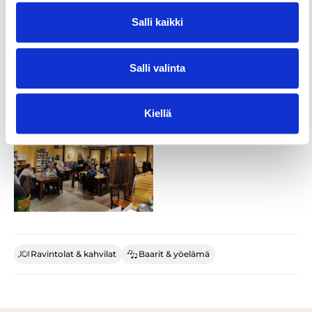
Salli kaikki
Salli valinta
Kiellä
Ravintolat & kahvilat
Baarit & yöelämä