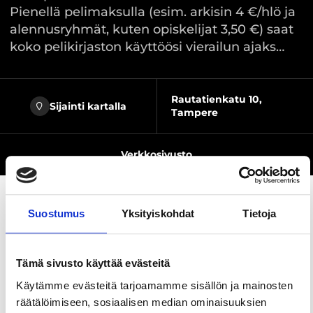
Pienellä pelimaksulla (esim. arkisin 4 €/hlö ja
alennusryhmät, kuten opiskelijat 3,50 €) saat
koko pelikirjaston käyttöösi vierailun ajaks…
Rautatienkatu 10,
Sijainti kartalla
Tampere
Verkkosivusto
Suostumus
Yksityiskohdat
Tietoja
Jaa sivu
Tämä sivusto käyttää evästeitä
Lautapelikahvila Taverna on Suomen
Käytämme evästeitä tarjoamamme sisällön ja mainosten
ensimmäinen lautapelikahvila (perustettu vuonna
räätälöimiseen, sosiaalisen median ominaisuuksien