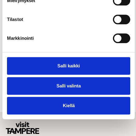
Mieltymykset
musiikista lähtien! Ehdottomasti käymisen
arvoinen paikka!
Tilastot
Markkinointi
Salli kaikki
Salli valinta
Ravintolat & kahvilat
Baarit & yöelämä
Kiellä