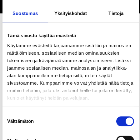
Verkkosivusto
Suostumus
Yksityiskohdat
Tietoja
Tämä sivusto käyttää evästeitä
Jaa sivu
Käytämme evästeitä tarjoamamme sisällön ja mainosten
räätälöimiseen, sosiaalisen median ominaisuuksien
tukemiseen ja kävijämäärämme analysoimiseen. Lisäksi
Ohranjyvä on ehkäpä koko Suomen legendaarisin
jaamme sosiaalisen median, mainosalan ja analytiikka-
kortteliravintola! Ohranjyvässä pääset nauttimaan
alan kumppaneillemme tietoja siitä, miten käytät
herkullisia klassikkoruokia sekä laadukkaita juomia.
sivustoamme. Kumppanimme voivat yhdistää näitä tietoja
Ravintolan sisustusta on juuri päivitetty perinteitä
muihin tietoihin, joita olet antanut heille tai joita on kerätty,
kunnioittaen ja aito tunnelma ei ole hävinnyt
kun olet käyttänyt heidän palvelujaan.
vähääkään. Meillä voit piipahtaa ihan vaan vaikka
juomilla ja istua pubin sekä etuterassin puolella tai
ruokailla pitkän kaavan kautta ruokailusalissa tai
Suostumuksen
katetulla takaterassilla. Viikoittain Ohranjyvässä
Välttämätön
valinta
pääsee viihtymään bingon sekä tietovisan parissa.
Myös muita tapahtumia aina silloin tällöin, live-