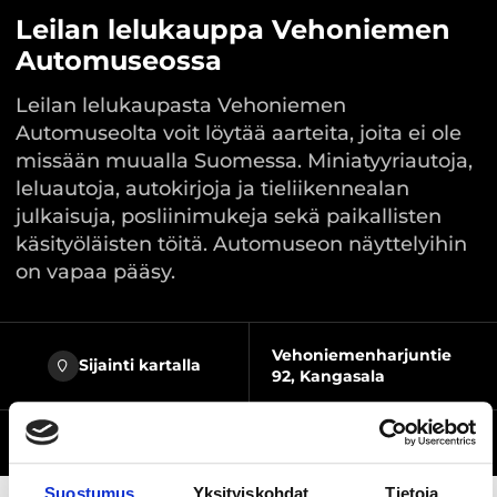
Leilan lelukauppa Vehoniemen
Automuseossa
Leilan lelukaupasta Vehoniemen
Automuseolta voit löytää aarteita, joita ei ole
missään muualla Suomessa. Miniatyyriautoja,
leluautoja, autokirjoja ja tieliikennealan
julkaisuja, posliinimukeja sekä paikallisten
käsityöläisten töitä. Automuseon näyttelyihin
on vapaa pääsy.
Vehoniemenharjuntie
Sijainti kartalla
92, Kangasala
Verkkosivusto
Suostumus
Yksityiskohdat
Tietoja