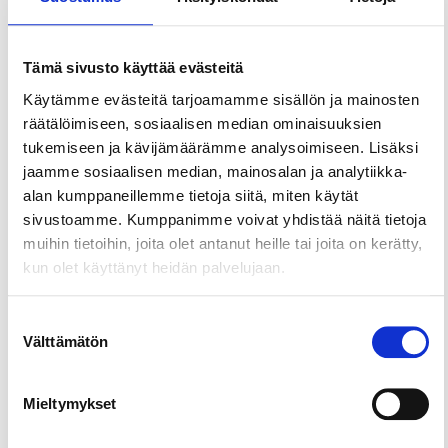
Jaa sivu
Tämä sivusto käyttää evästeitä
Käytämme evästeitä tarjoamamme sisällön ja mainosten
räätälöimiseen, sosiaalisen median ominaisuuksien
Leilan lelukaupasta Vehoniemen Automuseolta
tukemiseen ja kävijämäärämme analysoimiseen. Lisäksi
voit löytää aarteita, joita ei ole missään muualla
jaamme sosiaalisen median, mainosalan ja analytiikka-
Suomessa. Miniatyyriautoja, leluautoja, autokirjoja
alan kumppaneillemme tietoja siitä, miten käytät
ja tieliikennealan julkaisuja, posliinimukeja sekä
sivustoamme. Kumppanimme voivat yhdistää näitä tietoja
paikallisten käsityöläisten töitä.
muihin tietoihin, joita olet antanut heille tai joita on kerätty,
Automuseon näyttelyihin on vapaa pääsy.
kun olet käyttänyt heidän palvelujaan.
Suostumuksen
Välttämätön
valinta
Mieltymykset