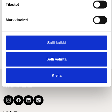
Tilastot
Markkinointi
Salli kaikki
Ostokset & torit
Salli valinta
Kiellä