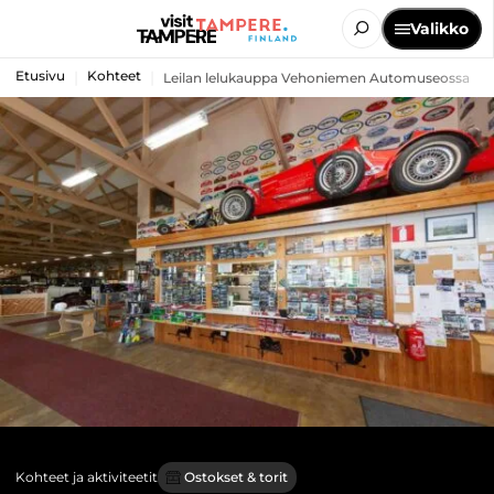
Valikko
Etusivu
Kohteet
Leilan lelukauppa Vehoniemen Automuseossa
Kohteet ja aktiviteetit
Ostokset & torit