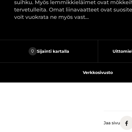
suihku. Myös lemmikkieläimet ovat mökkei
tervetulleita. Omat liinavaatteet ovat suosit
voit vuokrata ne myös vast…
Sijainti kartalla
Uittomie
Verkkosivusto
Jaa sivu