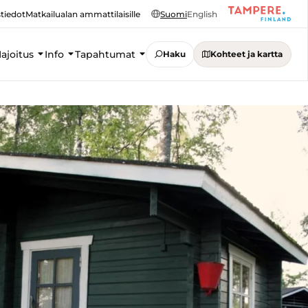
tiedot
Matkailualan ammattilaisille
Suomi
English
ajoitus
Info
Tapahtumat
Haku
Kohteet ja kartta