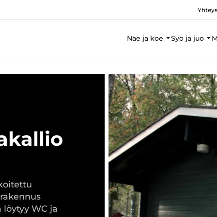
Yhteys
Näe ja koe
Syö ja juo
M
akallio
koitettu
torakennus
a löytyy WC ja