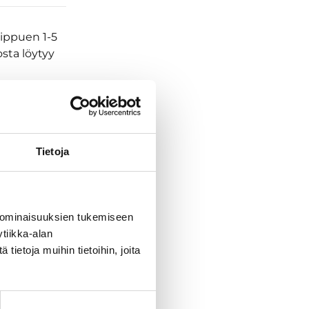
iippuen 1-5
osta löytyy
ssa panttia
Tietoja
 ominaisuuksien tukemiseen
tiikka-alan
ietoja muihin tietoihin, joita