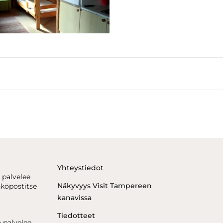
Yhteystiedot
 palvelee
Näkyvyys Visit Tampereen
hköpostitse
kanavissa
Tiedotteet
 palvelee