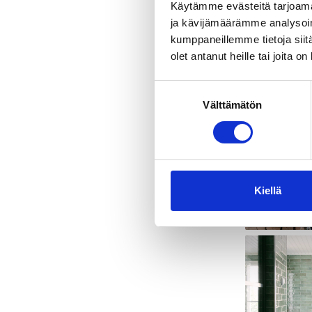
Käytämme evästeitä tarjoama
vaihtoehdot
ja kävijämäärämme analysoim
kumppaneillemme tietoja siitä
Hotellissam
olet antanut heille tai joita o
Suostumuksen
Välttämätön
valinta
Kiellä