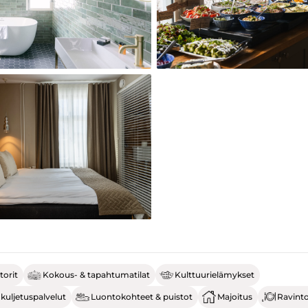
torit
Kokous- & tapahtumatilat
Kulttuurielämykset
 kuljetuspalvelut
Luontokohteet & puistot
Majoitus
Ravinto