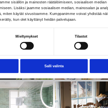
mme sisällön ja mainosten räätälöimiseen, sosiaalisen median
 kruunaavat vierailun hotellihuoneen hintaan sisältyen.
iseen. Lisäksi jaamme sosiaalisen median, mainosalan ja analy
, miten käytät sivustoamme. Kumppanimme voivat yhdistää näitä t
me vieraille tarjoamme maksuttoman wifi-yhteyden ja p
n kerätty, kun olet käyttänyt heidän palvelujaan.
Mieltymykset
Tilastot
Salli valinta