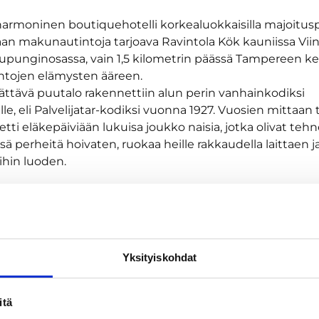
armoninen boutiquehotelli korkealuokkaisilla majoituspal
aan makunautintoja tarjoava Ravintola Kök kauniissa Vii
punginosassa, vain 1,5 kilometrin päässä Tampereen ke
ntojen elämysten ääreen.
hättävä puutalo rakennettiin alun perin vanhainkodiksi
rille, eli Palvelijatar-kodiksi vuonna 1927. Vuosien mittaan 
vietti eläkepäiviään lukuisa joukko naisia, jotka olivat teh
 perheitä hoivaten, ruokaa heille rakkaudella laittaen j
ihin luoden.
avasti piilee tämän talon suuri salaisuus: Lämmin ja har
nka jokainen vieraamme voi jo heti sisääntulohetkellään 
aiset olemme saaneet kunnian ottaa vastaan tämän talon 
ukkaiden meille antaman perinnön. Tehtävän, jonka avai
Yksityiskohdat
vaisuus, huolenpito, hyvä ruoka sekä ainutlaatuisen kau
nipuolinen artesaaniaamiainen sesonkien mukaan vaihtuv
itä
istetuilla mauilla sekä laadukkaat kahvi- ja teevalikoim