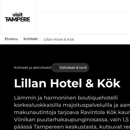
Etusivu
Kohteet
Lillan Hotel & Kök
Kohteet ja aktiviteetit
Ostokset & torit
Lillan Hotel & Kök
Lämmin ja harmoninen boutiquehotelli
korkealuokkaisilla majoituspalveluilla ja aa
makunautintoja tarjoava Ravintola Kök kaun
Viinikan puutarhakaupunginosassa, vain 1,5 
päässä Tampereen keskustasta, kutsuvat re