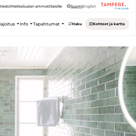
tiedot
Matkailualan ammattilaisille
Suomi
English
ajoitus
Info
Tapahtumat
Haku
Kohteet ja kartta