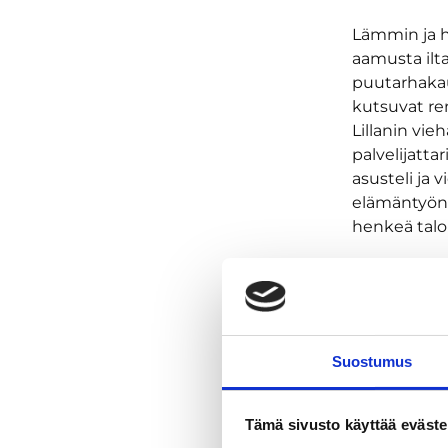
Lämmin ja h
aamusta ilt
puutarhakau
kutsuvat re
Lillanin vie
palvelijatta
asusteli ja 
elämäntyönsä
henkeä talo
Tässä luult
tunnelma, jo
Me lillanil
entisten as
Suostumus
ovat huomaa
Tuore ja mo
Tämä sivusto käyttää eväste
Kökissä valm