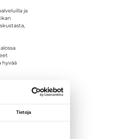
veluilla ja
nikan
skustasta,
talossa
neet
a hyvää
moninen
aistia.
ja sen
nsanoja
Tietoja
nis miljöö.
illa ja
an