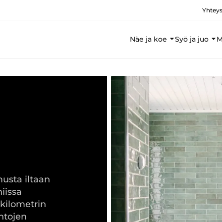
Yhteys
Näe ja koe
Syö ja juo
M
musta iltaan
iissa
kilometrin
ntojen