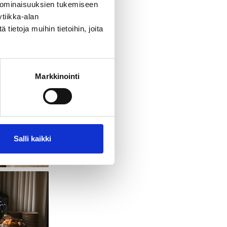
 ominaisuuksien tukemiseen
tiikka-alan
ietoja muihin tietoihin, joita
ysäköinnin.
Markkinointi
Salli kaikki