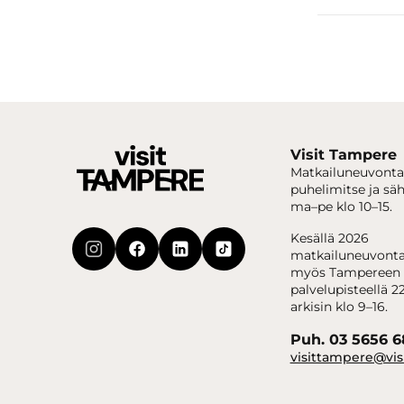
Visit Tampere
Matkailuneuvonta
puhelimitse ja sä
ma–pe klo 10–15.
Kesällä 2026
matkailuneuvonta
myös Tampereen 
palvelupisteellä 22
arkisin klo 9–16.
Puh. 03 5656 
visittampere@vis