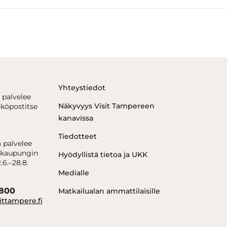
Yhteystiedot
 palvelee
Näkyvyys Visit Tampereen
hköpostitse
kanavissa
Tiedotteet
 palvelee
kaupungin
Hyödyllistä tietoa ja UKK
.6.–28.8.
Medialle
6800
Matkailualan ammattilaisille
ittampere.fi