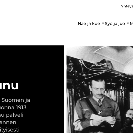
Yhteys
Näe ja koe
Syö ja juo
M
unu
a Suomen ja
uonna 1913
u palveli
 ennen
tyisesti