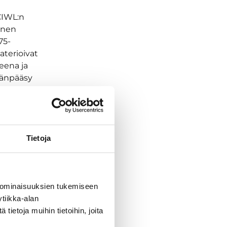
CIWL:n
nnen
75-
aterioivat
eena ja
äänpääsy
Tietoja
 ominaisuuksien tukemiseen
tiikka-alan
ietoja muihin tietoihin, joita