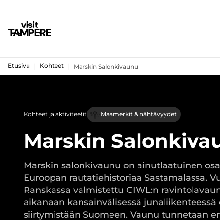
Etusivu
Kohteet
Marskin Salonkivaunu
Kohteet ja aktiviteetit
Maamerkit & nähtävyydet
Marskin Salonkiva
Marskin salonkivaunu on ainutlaatuinen os
Euroopan rautatiehistoriaa Sastamalassa. V
Ranskassa valmistettu CIWL:n ravintolavaun
aikanaan kansainvälisessä junaliikenteessä
siirtymistään Suomeen. Vaunu tunnetaan eri