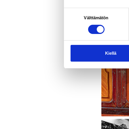
Suostumuksen
Välttämätön
valinta
Kiellä