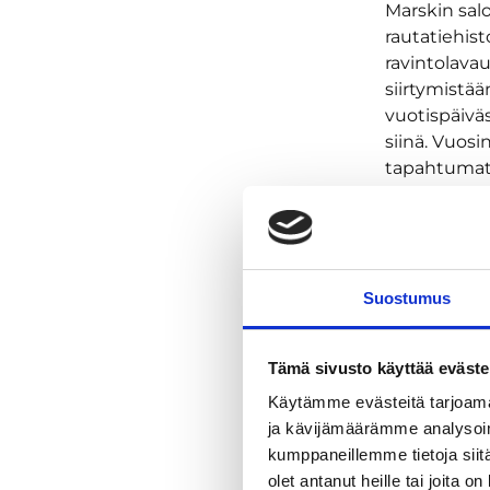
Marskin sal
rautatiehis
ravintolava
siirtymistä
vuotispäiväs
siinä. Vuos
tapahtumati
kesäaikana 
Suostumus
Tämä sivusto käyttää eväste
Käytämme evästeitä tarjoama
ja kävijämäärämme analysoim
kumppaneillemme tietoja siitä
olet antanut heille tai joita o