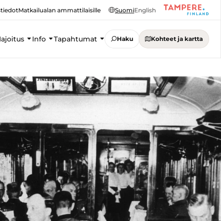
tiedot
Matkailualan ammattilaisille
Suomi
English
ajoitus
Info
Tapahtumat
Haku
Kohteet ja kartta