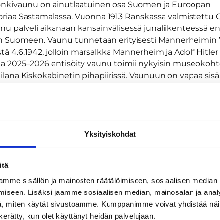
onkivaunu on ainutlaatuinen osa Suomen ja Euroopan
toriaa Sastamalassa. Vuonna 1913 Ranskassa valmistettu 
unu palveli aikanaan kansainvälisessä junaliikenteessä e
än Suomeen. Vaunu tunnetaan erityisesti Mannerheimin 
tä 4.6.1942, jolloin marsalkka Mannerheim ja Adolf Hitler 
ina 2025–2026 entisöity vaunu toimii nykyisin museokoht
lana Kiskokabinetin pihapiirissä. Vaunuun on vapaa sis
Kiskokabinetin aukioloaikoina.
Yksityiskohdat
itä
mme sisällön ja mainosten räätälöimiseen, sosiaalisen median
iseen. Lisäksi jaamme sosiaalisen median, mainosalan ja analy
, miten käytät sivustoamme. Kumppanimme voivat yhdistää näitä t
n kerätty, kun olet käyttänyt heidän palvelujaan.