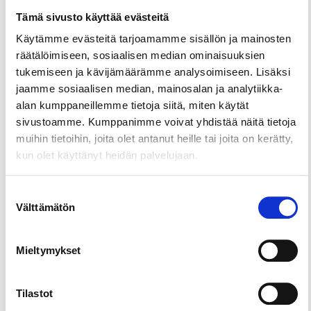
bussilla. Kyläkauppaan, lounaskahvilaan ja
Tämä sivusto käyttää evästeitä
Kyläbistroon on matkaa 400 m, ja Laukon Kartano
Käytämme evästeitä tarjoamamme sisällön ja mainosten
on vain 5 km:n päässä. Sijaitsemme myös aivan
räätälöimiseen, sosiaalisen median ominaisuuksien
Pyhäjärvi-pyöräreitin varrella puolimatkan
tukemiseen ja kävijämäärämme analysoimiseen. Lisäksi
krouvissa Tampereelta.
jaamme sosiaalisen median, mainosalan ja analytiikka-
alan kumppaneillemme tietoja siitä, miten käytät
sivustoamme. Kumppanimme voivat yhdistää näitä tietoja
muihin tietoihin, joita olet antanut heille tai joita on kerätty,
kun olet käyttänyt heidän palvelujaan.
Suostumuksen
Välttämätön
valinta
Mieltymykset
Tilastot