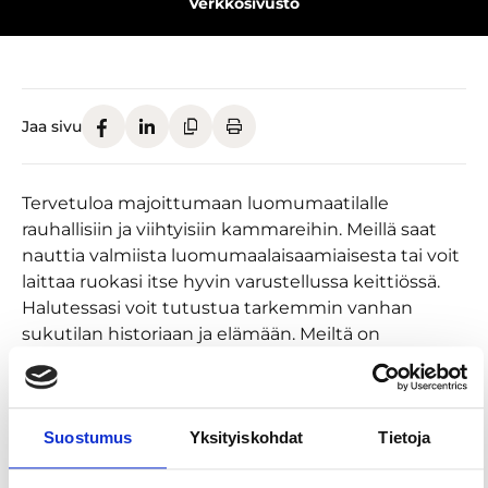
Verkkosivusto
Jaa sivu
Tervetuloa majoittumaan luomumaatilalle
rauhallisiin ja viihtyisiin kammareihin. Meillä saat
nauttia valmiista luomumaalaisaamiaisesta tai voit
laittaa ruokasi itse hyvin varustellussa keittiössä.
Halutessasi voit tutustua tarkemmin vanhan
sukutilan historiaan ja elämään. Meiltä on
mahdollista ostaa ohjelmallisia majoituspaketteja,
joissa pääset katsomaan mm. syli- ja
temppukanoja, lehmiä ja vasikoita sekä 1800-
Suostumus
Yksityiskohdat
Tietoja
luvulta peräisin olevia tiloja ja aittamuseota.
Arkipäivisin pääset meille Tampereen kaupungin