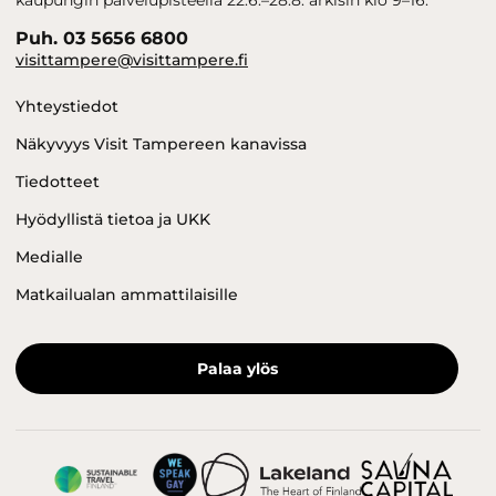
kaupungin palvelupisteellä 22.6.–28.8. arkisin klo 9–16.
Puh. 03 5656 6800
visittampere@visittampere.fi
Yhteystiedot
Näkyvyys Visit Tampereen kanavissa
Tiedotteet
Hyödyllistä tietoa ja UKK
Medialle
Matkailualan ammattilaisille
Palaa ylös