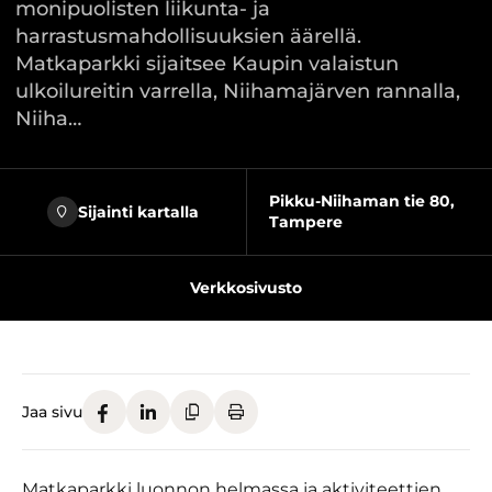
monipuolisten liikunta- ja
harrastusmahdollisuuksien äärellä.
Matkaparkki sijaitsee Kaupin valaistun
ulkoilureitin varrella, Niihamajärven rannalla,
Niiha…
Pikku-Niihaman tie 80,
Sijainti kartalla
Tampere
Verkkosivusto
Jaa sivu
Matkaparkki luonnon helmassa ja aktiviteettien