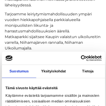
läheisyydessä.
Tarjoamme leiriytymismahdollisuuden ympäri
vuoden hiekkapohjaisella parkkialueella
monipuolisten liikunta- ja
harrastusmahdollisuuksien äärellä.
Matkaparkki sijaitsee Kaupin valaistun ulkoilureitin
varrella, Niihamajärven rannalla, Niihaman
Ulkoilumajalla.
Niihaman Ulkoilumajan toimintaan kuuluvat
kahvilapalvelut, saunapalvelut sekä
tulipaikkapalvelut.
Suostumus
Yksityiskohdat
Tietoja
Yleinen sauna lämpiää ympäri vuoden joka
tiistaina, keskiviikkona ja torstaina klo 16-19.
Tämä sivusto käyttää evästeitä
Saunasta pääsee myös uimaan ja talvella avantoon
Niihamajärveen. Muina aikoina sauna on
Käytämme evästeitä tarjoamamme sisällön ja mainosten
varattavissa yksityiskäyttöön.
räätälöimiseen, sosiaalisen median ominaisuuksien