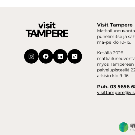
Visit Tampere
Matkailuneuvonta
puhelimitse ja sä
ma–pe klo 10–15.
Kesällä 2026
matkailuneuvonta
myös Tampereen 
palvelupisteellä 22
arkisin klo 9–16.
Puh. 03 5656 
visittampere@vis