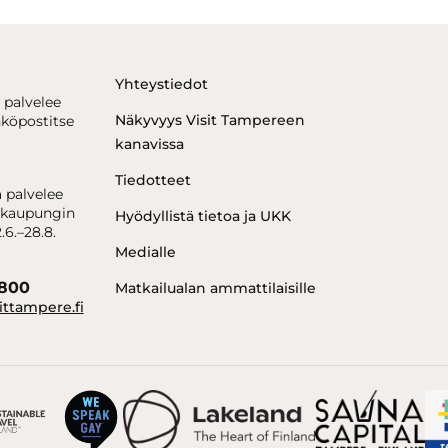
Yhteystiedot
 palvelee
Näkyvyys Visit Tampereen
hköpostitse
kanavissa
Tiedotteet
 palvelee
kaupungin
Hyödyllistä tietoa ja UKK
.6.–28.8.
Medialle
6800
Matkailualan ammattilaisille
ittampere.fi