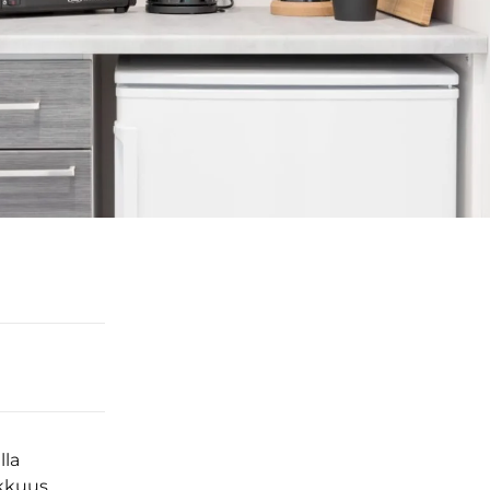
lla
ikkuus,