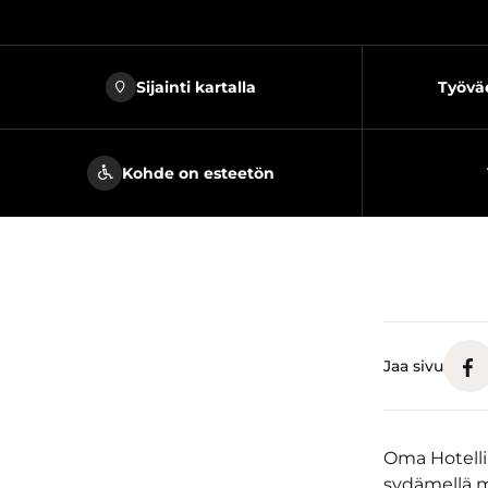
Sijainti kartalla
Työväe
Kohde on esteetön
Jaa sivu
Oma Hotelli
sydämellä ma