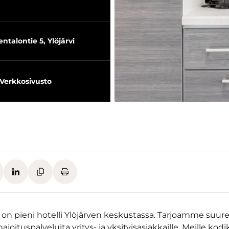
ntalontie 5, Ylöjärvi
Verkkosivusto
 on pieni hotelli Ylöjärven keskustassa. Tarjoamme suure
joituspalveluita yritys- ja yksityisasiakkaille. Meille kod