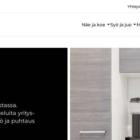
Yhteys
Näe ja koe
Syö ja juo
M
stassa.
uita yritys-
pö ja puhtaus