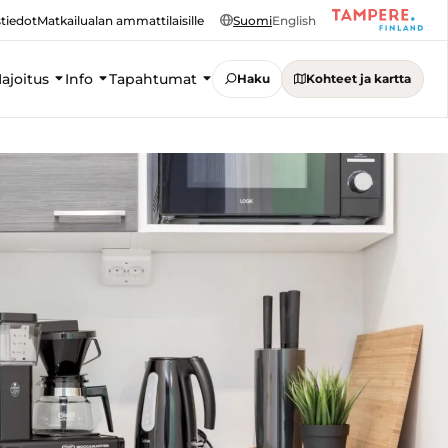
tiedot
Matkailualan ammattilaisille
Suomi
English
ajoitus
Info
Tapahtumat
Haku
Kohteet ja kartta