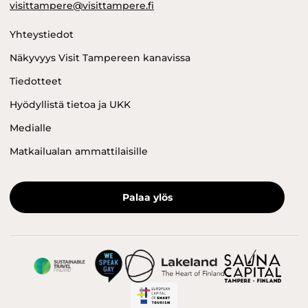
visittampere@visittampere.fi
Yhteystiedot
Näkyvyys Visit Tampereen kanavissa
Tiedotteet
Hyödyllistä tietoa ja UKK
Medialle
Matkailualan ammattilaisille
Palaa ylös