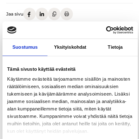
Jaa sivu
Plevna perustettiin vuonna 1994 vanhoille
Finlaysonin puuvillatehtaille ja se on Tampereen
Suostumus
Yksityiskohdat
Tietoja
ainoa aito panimoravintola, joka valmistaa laajan
valikoiman tiloissa valmistettuja oluita. Plevna on
ollut avaamisestaan lähtien yksi suosituimmista
Tämä sivusto käyttää evästeitä
kohtaamispaikoista niin paikallisille kuin
Käytämme evästeitä tarjoamamme sisällön ja mainosten
vierailijoillekin.
räätälöimiseen, sosiaalisen median ominaisuuksien
Plevnassa voit nauttia panimomme
tukemiseen ja kävijämäärämme analysoimiseen. Lisäksi
monipuolisesta valikoimasta ja ravintolamme
jaamme sosiaalisen median, mainosalan ja analytiikka-
herkullisesta ruoasta ainutlaatuisessa
alan kumppaneillemme tietoja siitä, miten käytät
ympäristössä sekä tietysti Tampereen tunnetusta
sivustoamme. Kumppanimme voivat yhdistää näitä tietoja
iloisesta seurasta.
muihin tietoihin, joita olet antanut heille tai joita on kerätty,
kun olet käyttänyt heidän palvelujaan.
Tervetuloa!