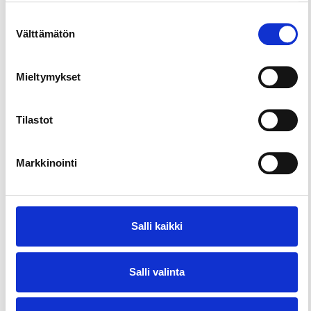
Suostumuksen
Välttämätön
valinta
Mieltymykset
Tilastot
Markkinointi
Salli kaikki
Salli valinta