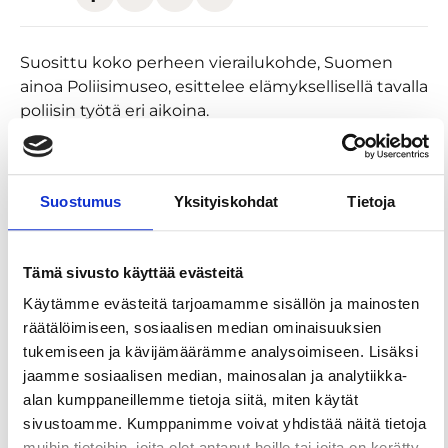
Suosittu koko perheen vierailukohde, Suomen
ainoa Poliisimuseo, esittelee elämyksellisellä tavalla
poliisin työtä eri aikoina.
Näyttelyissä on esillä monipuolisesti poliisin
työvälineitä, varusteita ja kalustoa. Museovieraat
pääsevät tutustumaan kiinnostaviin tarinoihin,
Suostumus
Yksityiskohdat
Tietoja
suomalaisen rikoshistorian tapauksiin ja esineisiin.
Verkkonäyttelyt ja virtuaalimuseo palvelevat
Tämä sivusto käyttää evästeitä
poliisin historiasta kiinnostuneita silloinkin, kun
Käytämme evästeitä tarjoamamme sisällön ja mainosten
museo on kiinni.
räätälöimiseen, sosiaalisen median ominaisuuksien
tukemiseen ja kävijämäärämme analysoimiseen. Lisäksi
jaamme sosiaalisen median, mainosalan ja analytiikka-
alan kumppaneillemme tietoja siitä, miten käytät
sivustoamme. Kumppanimme voivat yhdistää näitä tietoja
muihin tietoihin, joita olet antanut heille tai joita on kerätty,