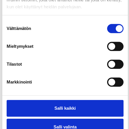
kun olet käyttänyt heidän palvelujaan.
Suostumuksen
Välttämätön
valinta
Mieltymykset
Tilastot
Markkinointi
Salli kaikki
Salli valinta