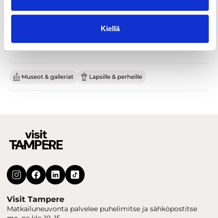
Kiellä
Museot & galleriat
Lapsille & perheille
Visit Tampere
Matkailuneuvonta palvelee puhelimitse ja sähköpostitse
ma–pe klo 10–15.