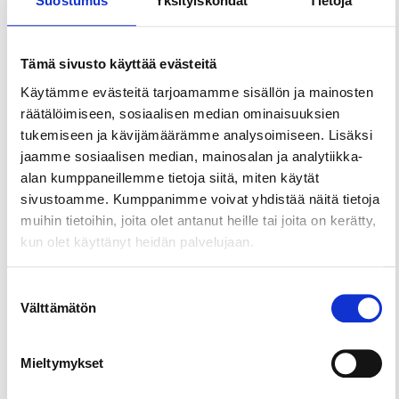
Suostumus
Yksityiskohdat
Tietoja
Merkkejämme myydään myös Japanissa.
Palvelemme myös verkkokaupassamme.
Tämä sivusto käyttää evästeitä
Käytämme evästeitä tarjoamamme sisällön ja mainosten
Tervetuloa inspiroitumaan ja ihastelemaan!
räätälöimiseen, sosiaalisen median ominaisuuksien
tukemiseen ja kävijämäärämme analysoimiseen. Lisäksi
jaamme sosiaalisen median, mainosalan ja analytiikka-
alan kumppaneillemme tietoja siitä, miten käytät
sivustoamme. Kumppanimme voivat yhdistää näitä tietoja
muihin tietoihin, joita olet antanut heille tai joita on kerätty,
kun olet käyttänyt heidän palvelujaan.
Suostumuksen
Välttämätön
valinta
Mieltymykset