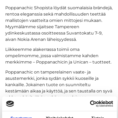
Poppanachic Shopista löydät suomalaisia brändejä,
rentoa eleganssia sekä mahdollisuuden teettää
mallistojen vaatteita omien mittojesi mukaan.
Myymälämme sijaitsee Tampereen
ydinkeskustassa osoitteessa Suvantokatu 7–9,
aivan Nokia Arenan läheisyydessä.
Liikkeemme alakerrassa toimii oma
ompelimomme, jossa valmistamme kahden
merkkimme – Poppanachicin ja Unican – tuotteet.
Poppanachic on tamperelainen vaate- ja
asustemerkki, jonka sydän sykkii kuoseille ja
kankaille. Jokainen tuote on suunniteltu
kestämään aikaa ja käyttöä, ja sen taustalla on syvä
rakkaus käsityöhön sekä suomalaiseen
tekstiiliperinteeseen. Mallistot syntyvät
Tampereella, ja niiden avulla voi pukeutua
paikalliseen luovuuteen – kirjaimellisesti.