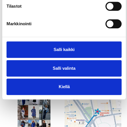
Tilastot
Markkinointi
Salli kaikki
Salli valinta
Kiellä