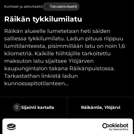
Kohteet ja aktiviteetit
Talviaktiviteetit
Räikän tykkilumilatu
Räikän alueelle lumetetaan heti säiden
salliessa tykkilumilatu. Ladun pituus riippuu
lumitilanteesta, pisimmillään latu on noin 1,6
kilometriä. Kaikille hiihtäjille tarkoitettu
maksuton latu sijaitsee Ylöjärven
kaupungintalon takana Räikänpuistossa.
Tarkastathan linkistä ladun
kunnossapitotilanteen…
Sijainti kartalla
Räikäntie, Ylöjärvi
Verkkosivusto