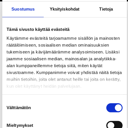
Suostumus
Yksityiskohdat
Tietoja
Jaa sivu
Tämä sivusto käyttää evästeitä
Käytämme evästeitä tarjoamamme sisällön ja mainosten
Räikän alueelle lumetetaan heti säiden salliessa
räätälöimiseen, sosiaalisen median ominaisuuksien
tykkilumilatu. Ladun pituus riippuu
tukemiseen ja kävijämäärämme analysoimiseen. Lisäksi
lumitilanteesta, pisimmillään latu on noin 1,6
jaamme sosiaalisen median, mainosalan ja analytiikka-
kilometriä. Kaikille hiihtäjille tarkoitettu maksuton
alan kumppaneillemme tietoja siitä, miten käytät
latu sijaitsee Ylöjärven kaupungintalon takana
sivustoamme. Kumppanimme voivat yhdistää näitä tietoja
Räikänpuistossa.
muihin tietoihin, joita olet antanut heille tai joita on kerätty,
kun olet käyttänyt heidän palvelujaan.
Tarkastathan linkistä ladun kunnossapitotilanteen.
Suostumuksen
Välttämätön
valinta
Mieltymykset