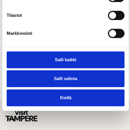
Tilastot
Markkinointi
Salli kaikki
Talviaktiviteetit
Lapsille & perheille
Urheilu & liikkuminen
Salli valinta
Kiellä