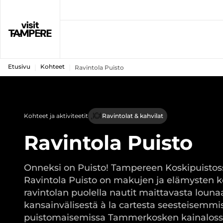
Etusivu
Kohteet
Ravintola Puisto
Kohteet ja aktiviteetit
Ravintolat & kahvilat
Ravintola Puisto
Onneksi on Puisto! Tampereen Koskipuistoss
Ravintola Puisto on makujen ja elämysten ko
ravintolan puolella nautit maittavasta louna
kansainvälisestä à la cartesta seesteisemmi
puistomaisemissa Tammerkosken kainalossa