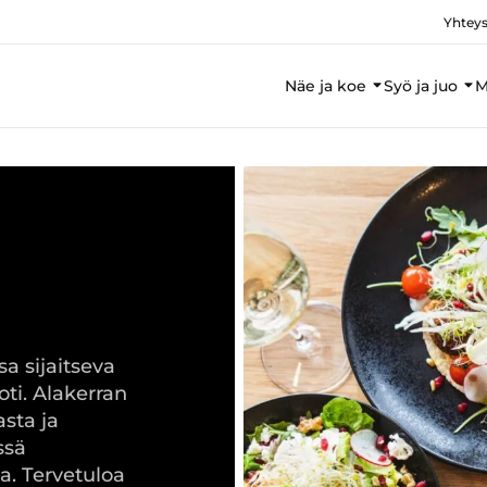
Yhteys
Näe ja koe
Syö ja juo
M
a sijaitseva
ti. Alakerran
asta ja
ssä
. Tervetuloa