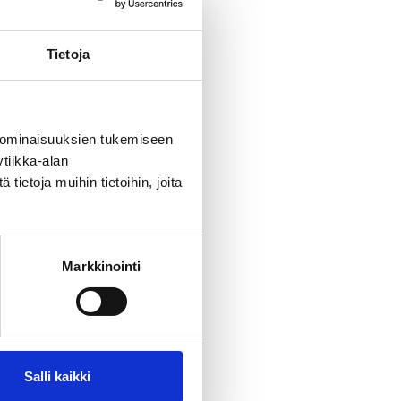
a elämysten
Tietoja
iston
 ominaisuuksien tukemiseen
tiikka-alan
ietoja muihin tietoihin, joita
Markkinointi
Salli kaikki