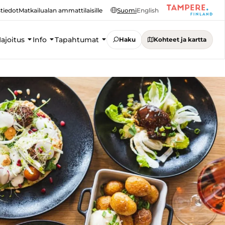
tiedot
Matkailualan ammattilaisille
Suomi
English
ajoitus
Info
Tapahtumat
Haku
Kohteet ja kartta