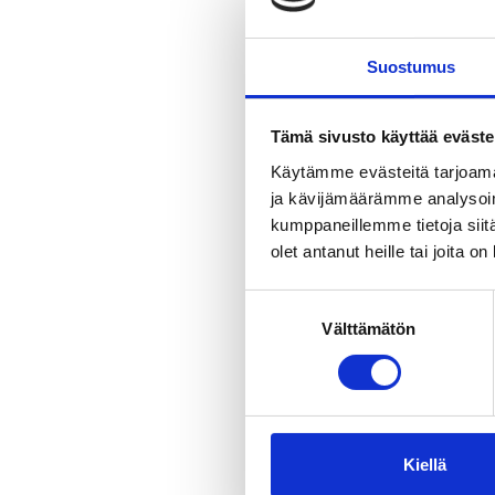
Onneksi on 
Tampereen K
Suostumus
koti. Alaker
kansainväli
Tämä sivusto käyttää eväste
Tammerkoske
tunnelmaan 
Käytämme evästeitä tarjoama
ja kävijämäärämme analysoim
kumppaneillemme tietoja siitä
olet antanut heille tai joita o
Suostumuksen
Välttämätön
valinta
Kiellä