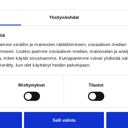
Puisto!
oskipuistossa sijaitseva Ravintola Puisto on makujen j
Yksityiskohdat
ran ravintolan puolella nautit maittavasta lounaasta ja
sestä à la cartesta seesteisemmissä puistomaisemissa
itä
n kainalossa. Tervetuloa viihtymään ja ihastumaan Pu
ikonisessa miljöössä!
mme sisällön ja mainosten räätälöimiseen, sosiaalisen median
iseen. Lisäksi jaamme sosiaalisen median, mainosalan ja analy
, miten käytät sivustoamme. Kumppanimme voivat yhdistää näitä t
n kerätty, kun olet käyttänyt heidän palvelujaan.
Mieltymykset
Tilastot
Salli valinta