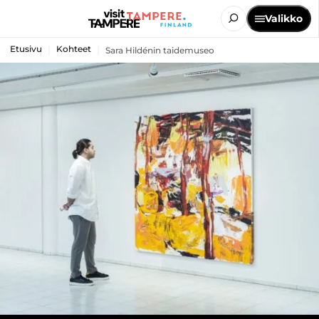
Valikko
Etusivu
Kohteet
Sara Hildénin taidemuseo