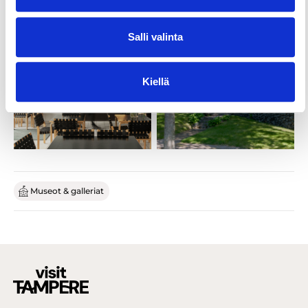
Salli valinta
Kiellä
Museot & galleriat