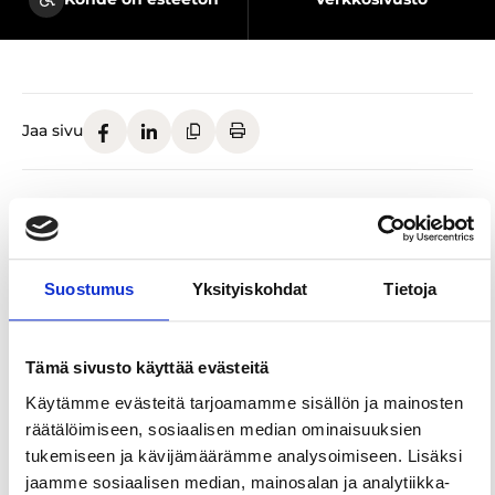
Jaa sivu
1979 avattu Tampereen kaupungin ylläpitämä
museo, jonka vaihtuvat näyttelyt keskittyvät
kansainväliseen modernismiin ja nykytaiteeseen.
Museo hallinnoi Sara Hildénin Säätiön kokoelmaa.
Suostumus
Yksityiskohdat
Tietoja
Museo sijaitsee Näsijärven rannalla Tampereen
Särkänniemessä. Museorakennuksen on
Tämä sivusto käyttää evästeitä
suunnitellut Arkkitehtitoimisto Pekka Ilveskoski.
Käytämme evästeitä tarjoamamme sisällön ja mainosten
Se avautui vuonna 1979 samaan aikaan
räätälöimiseen, sosiaalisen median ominaisuuksien
rakennuksen ympärille levittäytyvän
tukemiseen ja kävijämäärämme analysoimiseen. Lisäksi
veistospuiston kanssa. Näyttelykäynnin
jaamme sosiaalisen median, mainosalan ja analytiikka-
yhteydessä voi vierailla museorakennuksessa