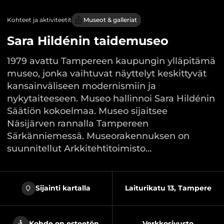
Kohteet ja aktiviteetit
Museot & galleriat
Sara Hildénin taidemuseo
1979 avattu Tampereen kaupungin ylläpitämä
museo, jonka vaihtuvat näyttelyt keskittyvät
kansainväliseen modernismiin ja
nykytaiteeseen. Museo hallinnoi Sara Hildénin
Säätiön kokoelmaa. Museo sijaitsee
Näsijärven rannalla Tampereen
Särkänniemessä. Museorakennuksen on
suunnitellut Arkkitehtitoimisto…
Sijainti kartalla
Laiturikatu 13, Tampere
Kohde on esteetön
Verkkosivusto