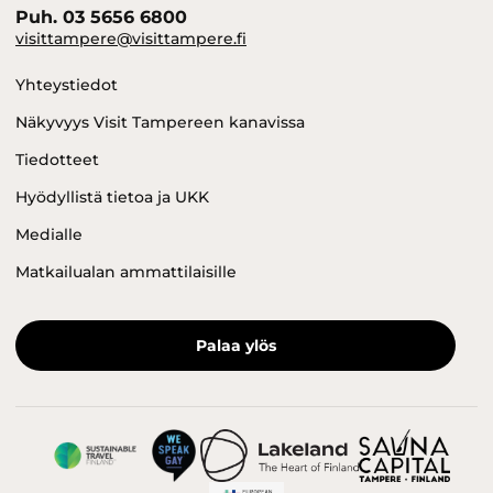
Puh. 03 5656 6800
visittampere@visittampere.fi
Yhteystiedot
Näkyvyys Visit Tampereen kanavissa
Tiedotteet
Hyödyllistä tietoa ja UKK
Medialle
Matkailualan ammattilaisille
Palaa ylös