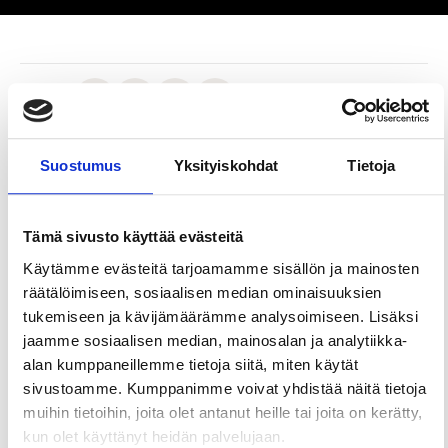
Jaa sivu
Suostumus
Yksityiskohdat
Tietoja
Marjatila sijaitsee luonnonkauniilla paikalla järven
rannalla lähellä Seitsemisen kansallispuistoa.
Viljelemme pensasmustikkaa, mustaherukkaa ja
Tämä sivusto käyttää evästeitä
vadelmaa, satokaudella heinä-elokuussa teemme
suoramyyntiä tilalta. Marjoja voi ostaa poimittuna
Käytämme evästeitä tarjoamamme sisällön ja mainosten
tai itse poimittuna. Sovi aina etukäteen tulostasi
räätälöimiseen, sosiaalisen median ominaisuuksien
puhelimitse. Tarjoamme myös majoitustilaa
tukemiseen ja kävijämäärämme analysoimiseen. Lisäksi
vuokralle.
jaamme sosiaalisen median, mainosalan ja analytiikka-
alan kumppaneillemme tietoja siitä, miten käytät
sivustoamme. Kumppanimme voivat yhdistää näitä tietoja
muihin tietoihin, joita olet antanut heille tai joita on kerätty,
kun olet käyttänyt heidän palvelujaan.