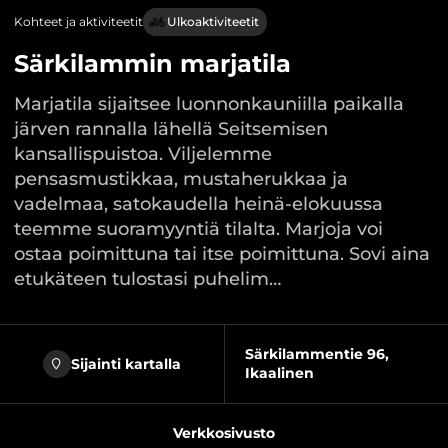
Kohteet ja aktiviteetit
Ulkoaktiviteetit
Särkilammin marjatila
Marjatila sijaitsee luonnonkauniilla paikalla
järven rannalla lähellä Seitsemisen
kansallispuistoa. Viljelemme
pensasmustikkaa, mustaherukkaa ja
vadelmaa, satokaudella heinä-elokuussa
teemme suoramyyntiä tilalta. Marjoja voi
ostaa poimittuna tai itse poimittuna. Sovi aina
etukäteen tulostasi puhelim…
Särkilammentie 96,
Sijainti kartalla
Ikaalinen
Verkkosivusto