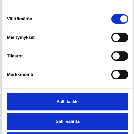
Suostumuksen
Välttämätön
valinta
Mieltymykset
Tilastot
Markkinointi
Salli kaikki
Salli valinta