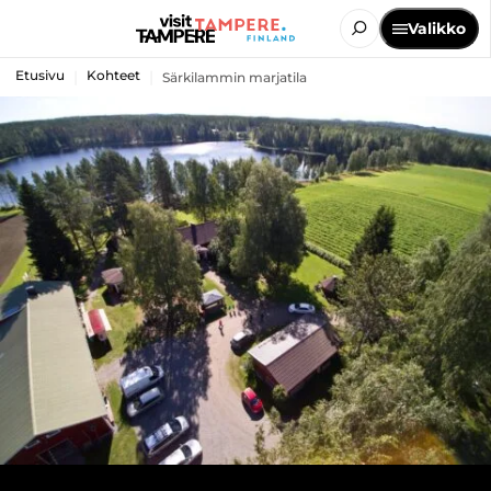
Valikko
Etusivu
Kohteet
Särkilammin marjatila