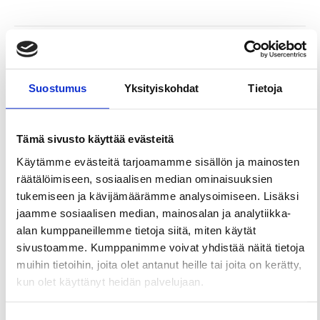
Jaa sivu
Suostumus
Yksityiskohdat
Tietoja
Tämä sivusto käyttää evästeitä
Käytämme evästeitä tarjoamamme sisällön ja mainosten
räätälöimiseen, sosiaalisen median ominaisuuksien
Kohteelle on myönnetty
tukemiseen ja kävijämäärämme analysoimiseen. Lisäksi
Sustainable Travel Finland (STF) -merkki
jaamme sosiaalisen median, mainosalan ja analytiikka-
alan kumppaneillemme tietoja siitä, miten käytät
Sustainable Travel Finland (STF) on Visit Finlandin
sivustoamme. Kumppanimme voivat yhdistää näitä tietoja
kehittämä maksuton ohjelma, joka auttaa
matkailuyrityksiä ja -alueita rakentamaan kestävää
muihin tietoihin, joita olet antanut heille tai joita on kerätty,
matkailua. Ohjelma tarjoaa selkeän, vaiheittaisen
kun olet käyttänyt heidän palvelujaan.
polun ja konkreettiset työkalut vastuullisten
käytäntöjen kehittämiseen. Kriteerit täyttävät
toimijat voivat saada STF-merkin, joka osoittaa