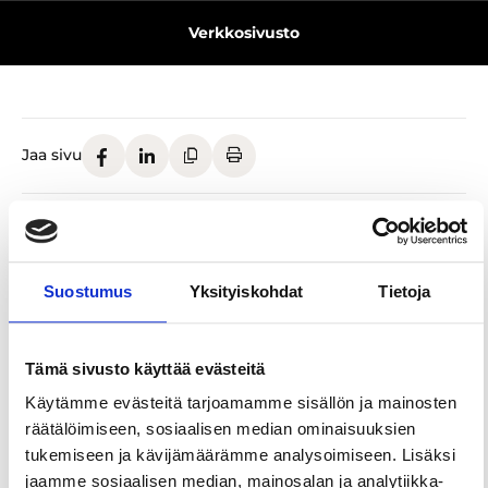
Verkkosivusto
Jaa sivu
Suostumus
Yksityiskohdat
Tietoja
Kohteelle on myönnetty
Tämä sivusto käyttää evästeitä
Sustainable Travel Finland (STF) -merkki
Käytämme evästeitä tarjoamamme sisällön ja mainosten
räätälöimiseen, sosiaalisen median ominaisuuksien
Sustainable Travel Finland (STF) on Visit Finlandin
tukemiseen ja kävijämäärämme analysoimiseen. Lisäksi
kehittämä maksuton ohjelma, joka auttaa
matkailuyrityksiä ja -alueita rakentamaan kestävää
jaamme sosiaalisen median, mainosalan ja analytiikka-