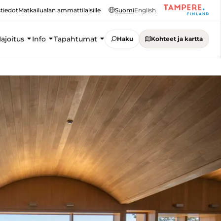
tiedot
Matkailualan ammattilaisille
Suomi
English
ajoitus
Info
Tapahtumat
Haku
Kohteet ja kartta