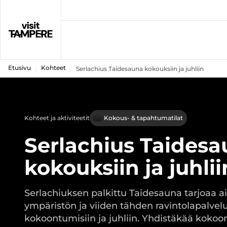
Etusivu
Kohteet
Serlachius Taidesauna kokouksiin ja juhliin
Kohteet ja aktiviteetit
Kokous- & tapahtumatilat
Serlachius Taides
kokouksiin ja juhlii
Serlachiuksen palkittu Taidesauna tarjoaa a
ympäristön ja viiden tähden ravintolapalvelu
kokoontumisiin ja juhliin. Yhdistäkää koko