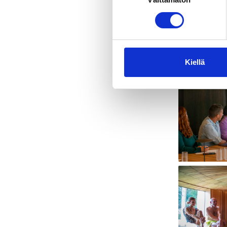
valinta
Varaa Taide
myyntipalve
Kiellä