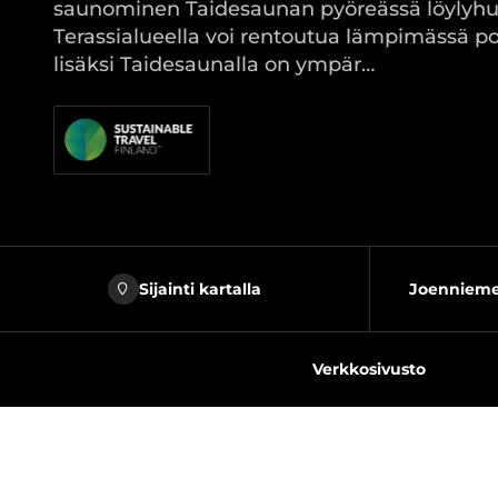
saunominen Taidesaunan pyöreässä löylyhu
Terassialueella voi rentoutua lämpimässä po
lisäksi Taidesaunalla on ympär…
Sijainti kartalla
Joenniemen
Verkkosivusto