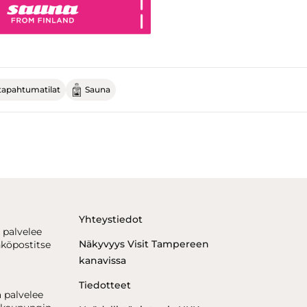
tapahtumatilat
Sauna
Yhteystiedot
 palvelee
Näkyvyys Visit Tampereen
hköpostitse
kanavissa
Tiedotteet
 palvelee