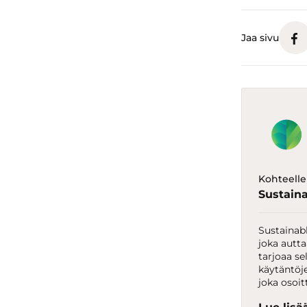
Jaa sivu
Kohteell
Sustaina
Sustainab
joka autt
tarjoaa se
käytäntöje
joka osoi