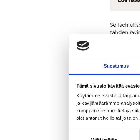
Lue lisä
Serlachiuks
tähden ravin
Yhdistäkää
löylyhuonees
Taidesaunal
Suostumus
Oleskelutilo
järvinäköala
Tämä sivusto käyttää eväste
Göstan Henr
Käytämme evästeitä tarjoama
Tarjoamme 
ja kävijämäärämme analysoim
hybridikoko
kumppaneillemme tietoja siitä
olet antanut heille tai joita o
Yhdistäkää 
näyttelyiss
Suostumuksen
merkittävim
Välttämätön