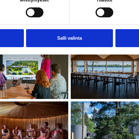
saunan kokous- tai juhlakäyttöön ottamalla yhteyttä
luumme: myynti@serlachius tai puh. +358 488 6801.
Salli valinta