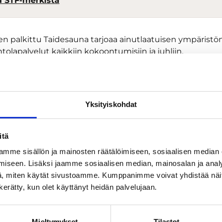
ä STF-merkistä
en palkittu Taidesauna tarjoaa ainutlaatuisen ympäristön
tolapalvelut kaikkiin kokoontumisiin ja juhliin.
 kokoontumiseen saunominen Taidesaunan pyöreässä
sa. Terassialueella voi rentoutua lämpimässä porepaljuss
la on ympärivuotinen uintimahdollisuus Melasjärvessä.
Yksityiskohdat
jen kokous- ja ruokapöydän ääressä on tilaa 24 henkilöll
 ja ilmava tila inspiroivat. Ravintolapalveluista vastaa Rav
itä
y Tikkanen tiimeineen.
mme sisällön ja mainosten räätälöimiseen, sosiaalisen median
käyttöönne laadukkaan kokoustekniikan, joka mahdolli
iseen. Lisäksi jaamme sosiaalisen median, mainosalan ja analy
ukset.
, miten käytät sivustoamme. Kumppanimme voivat yhdistää näitä t
n kerätty, kun olet käyttänyt heidän palvelujaan.
kokoontumiseen myös opastettu kierros Serlachiuksen
ä! Gösta Serlachiuksen taidesäätiön kokoelma on yksi P
mistä.
Mieltymykset
Tilastot