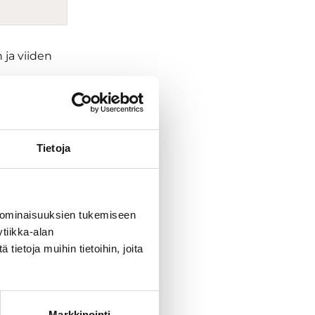
 ja viiden
a, lisäksi
Tietoja
e. Upea
intola
 ominaisuuksien tukemiseen
staa myös
tiikka-alan
ietoja muihin tietoihin, joita
ohjoismaiden
Markkinointi