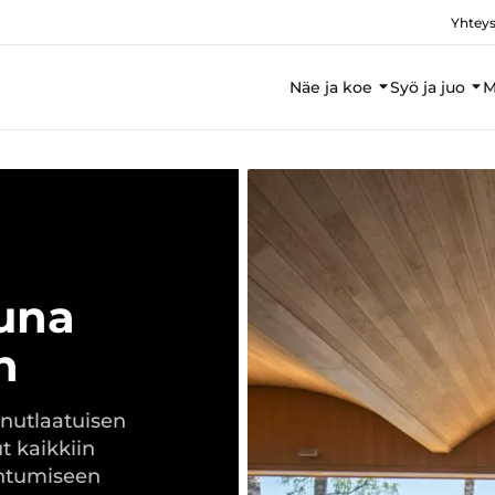
Yhteys
Näe ja koe
Syö ja juo
M
auna
n
inutlaatuisen
t kaikkiin
ontumiseen