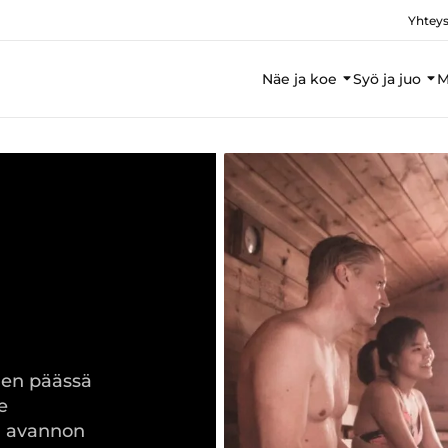
Yhteys
Näe ja koe
Syö ja juo
M
ien päässä
e
n avannon