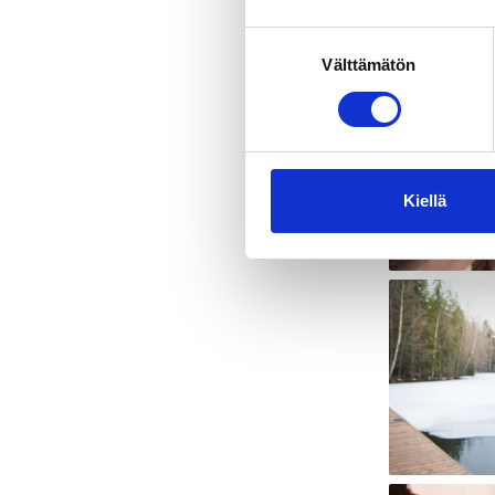
Suostumuksen
Välttämätön
valinta
Kiellä