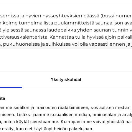
semissa ja hyvien nysseyhteyksien päässä (bussi numero
 on kolme tunnelmallista puulämmitteistä saunaa ison a
ssä yleisessä saunassa laudepaikka yhden saunan tunnin
tivarauskalenterista. Kannattaa tulla hyvissä ajoin paikal
pukuhuoneissa ja suihkuissa voi olla vapaasti ennen ja j
 Voit toki tulla riskillä ilman varaustakin kysymään, onko 
suoritetaan saunanhoitajalle pienen saunan luona, tule 
 voit kortilla, MobilePay:llä ja liikuntaetusovelluksilla.
saunalle oma vesipullo ja myös tossut tai sukat, koska s
Yksityiskohdat
in kylmiä polkuja ja laitureita. Isot, suihkulliset pukuhuon
n lukollisia kaappeja, ovat yli 100 metrin päässä saunoista
pytakkikin on kiva.
itä
mme sisällön ja mainosten räätälöimiseen, sosiaalisen median
kaappeja on jonkin verran pukuhuoneissa, lisäksi kaikkie
iseen. Lisäksi jaamme sosiaalisen median, mainosalan ja analy
ralokerikkoja rannan talviuimareiden pukuhuoneen etei
, miten käytät sivustoamme. Kumppanimme voivat yhdistää näitä t
kaikki saunan paikat saat saunan oman porukan käyttöö
n kerätty, kun olet käyttänyt heidän palvelujaan.