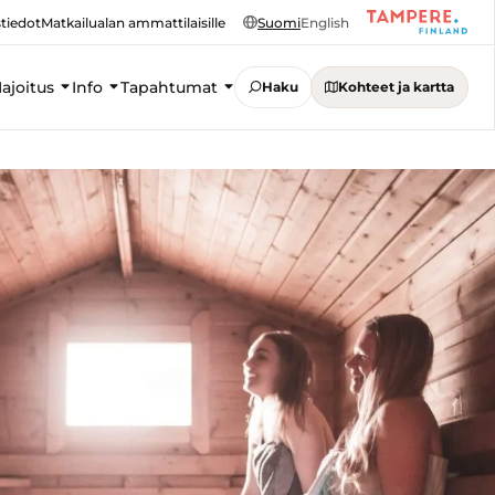
tiedot
Matkailualan ammattilaisille
Suomi
English
ajoitus
Info
Tapahtumat
Haku
Kohteet ja kartta