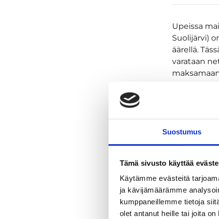
Upeissa mai
Suolijärvi)
äärellä. Tä
varataan net
maksamaan, 
saunavuoron.
Saunamaksu 
sinne! Maksaa
Ota mukaan 
Suostumus
kävellä pitk
jonkin verra
talvella kyl
Tämä sivusto käyttää eväste
Käytämme evästeitä tarjoama
Lukittavia 
ja kävijämäärämme analysoim
on arvotava
kumppaneillemme tietoja siitä
Varaamalla 
olet antanut heille tai joita o