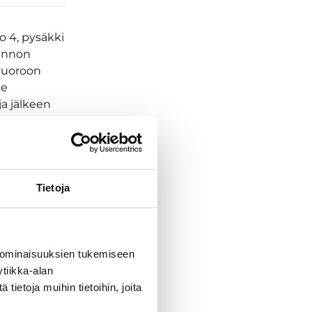
 4, pysäkki
vannon
 vuoroon
le
a jälkeen
tilaa.
siis aluksi
inun pitää
Tietoja
eet, joissa
, joten
 ominaisuuksien tukemiseen
n käytössä
tiikka-alan
sessä.
ietoja muihin tietoihin, joita
n.