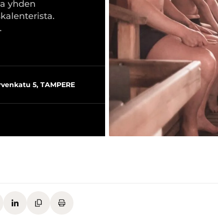
ka yhden
kalenterista.
…
ärvenkatu 5, TAMPERE