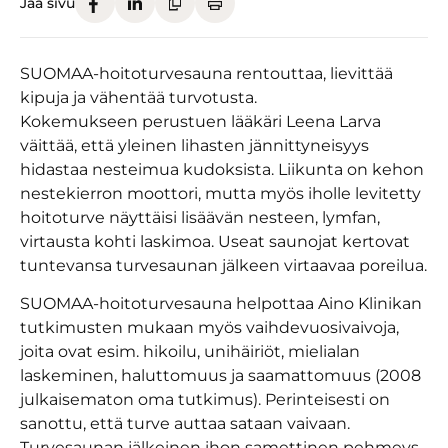
Jaa sivu
SUOMAA-hoitoturvesauna rentouttaa, lievittää
kipuja ja vähentää turvotusta.
Kokemukseen perustuen lääkäri Leena Larva
väittää, että yleinen lihasten jännittyneisyys
hidastaa nesteimua kudoksista. Liikunta on kehon
nestekierron moottori, mutta myös iholle levitetty
hoitoturve näyttäisi lisäävän nesteen, lymfan,
virtausta kohti laskimoa. Useat saunojat kertovat
tuntevansa turvesaunan jälkeen virtaavaa poreilua.
SUOMAA-hoitoturvesauna helpottaa Aino Klinikan
tutkimusten mukaan myös vaihdevuosivaivoja,
joita ovat esim. hikoilu, unihäiriöt, mielialan
laskeminen, haluttomuus ja saamattomuus (2008
julkaisematon oma tutkimus). Perinteisesti on
sanottu, että turve auttaa sataan vaivaan.
Turvesaunan jälkeinen ihon samettinen pehmeys