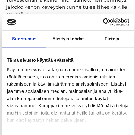
ja koko kehon keveyden tunne tulee lähes kaikille
saunojille.
SUOMAA-hoitoturvesauna on ohjattu, sosiaalinen
hoitotapahtuma, joka pyrkii myös lisäämään
Suostumus
Yksityiskohdat
Tietoja
hoidettavan onnellisuuden tunnetta.
Ohjattu SUOMAA-saunotus kestää alku- ja
loppurentoutuksineen kolmisen tuntia. Saunoja
Tämä sivusto käyttää evästeitä
saa paikan päältä kaiken tarvitsemansa:
Käytämme evästeitä tarjoamamme sisällön ja mainosten
saunatekstiilit, takin, tossut, vesi/teetarjoilun ja
räätälöimiseen, sosiaalisen median ominaisuuksien
suolapalat. Koulutetut SUOMAA-saunottajat ovat
tukemiseen ja kävijämäärämme analysoimiseen. Lisäksi
mukana koko hoitokerran ajan, millä pystytään
jaamme sosiaalisen median, mainosalan ja analytiikka-
takaamaan tutkittu, turvallinen ja terveyttä
alan kumppaneillemme tietoja siitä, miten käytät
kohentava hoitoelämys. Turvesaunomiseen on
sivustoamme. Kumppanimme voivat yhdistää näitä tietoja
hyvä varata riittävästi aikaa, sillä kiire vähentää
muihin tietoihin, joita olet antanut heille tai joita on kerätty,
rentouttavaa vaikutusta. Urheilijalle SUOMAA-
kun olet käyttänyt heidän palvelujaan.
saunotus antaa tehokasta palautumista.