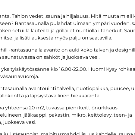
anta, Tahlon vedet, sauna ja hiljaisuus. Mitä muuta mieli 
seen? Rantasaunalla pulahdat uimaan ympäri vuoden, 
kennetuilla lauteilla ja grillailet nuotiolla iltaherkut. Sau
itse, ja lisätilauksesta myös palju on saatavilla.
ill -rantasaunalla avanto on auki koko talven ja designil
a saunatuvassa on sähköt ja juokseva vesi.
yksityiskäytössänne klo 16.00-22.00. Huom! Kysy rohke
iväsaunavuoroja.
ntasaunalla avantouinti talvella, nuotiopaikka, puucee, ui
llokenttä ja lapsiystävällinen hiekkaranta.
pa yhteensä 20 m2, tuvassa pieni keittiönurkkaus
luineen, jääkaappi, pakastin, mikro, keittolevy, teen- ja
, juokseva vesi.
lju, lisäsaunojat, majoitusmahdollisuus kahdelle, sauna 