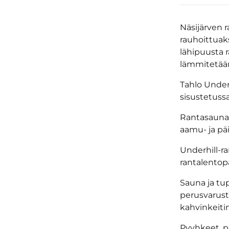
Näsijärven r
rauhoittuak
lähipuusta ra
lämmitetään 
Tahlo Underh
sisustetuss
Rantasauna 
aamu- ja pä
Underhill-ra
rantalentopa
Sauna ja tu
perusvaruste
kahvinkeitin
Pyyhkeet, pa