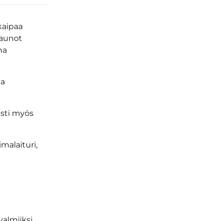
kaipaa
saunot
na
la
asti myös
malaituri,
valmiiksi