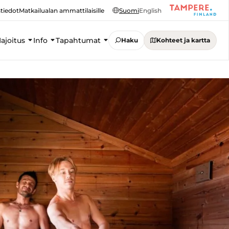
tiedot
Matkailualan ammattilaisille
Suomi
English
ajoitus
Info
Tapahtumat
Haku
Kohteet ja kartta