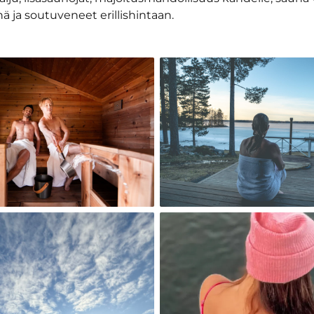
 ja soutuveneet erillishintaan.