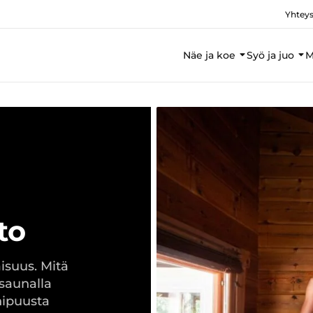
Yhteys
Näe ja koe
Syö ja juo
M
to
aisuus. Mitä
saunalla
hipuusta