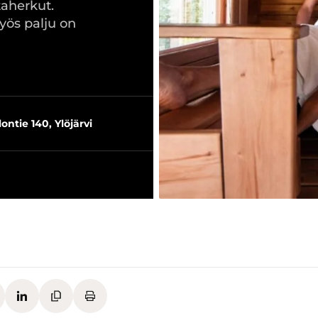
ltaherkut.
yös palju on
ontie 140, Ylöjärvi