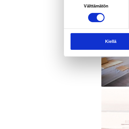
Välttämätön
valinta
Kiellä