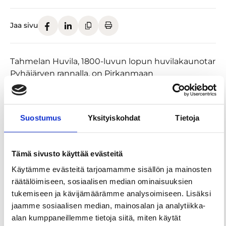
Jaa sivu
Tahmelan Huvila, 1800-luvun lopun huvilakaunotar
Pyhäjärven rannalla, on Pirkanmaan
rakennuskulttuuriyhdistyksen hallinnoima
osallistava kulttuurikeskus.
Tahmelan Huvilan kahvila on paikka rentoutua ja
Suostumus
Yksityiskohdat
Tietoja
nauttia paikan ja sen ympäristön kauneudesta.
Tarjolla on maukkaita kasviskeittoja sekä suolaisia
ja makeita herkkuja. Sunnuntain kansainväliset
Tämä sivusto käyttää evästeitä
pop-up-kokit (maahanmuuttajat) tuovat Huvilalle
Käytämme evästeitä tarjoamamme sisällön ja mainosten
herkkuja kaikkialta maailmasta.
räätälöimiseen, sosiaalisen median ominaisuuksien
tukemiseen ja kävijämäärämme analysoimiseen. Lisäksi
Tahmelan Huvilalla ideoidaan sekä tuotetaan
jaamme sosiaalisen median, mainosalan ja analytiikka-
rakennettuun kulttuuriympäristöön liittyviä
alan kumppaneillemme tietoja siitä, miten käytät
palveluita sekä muita kulttuuripalveluita niin