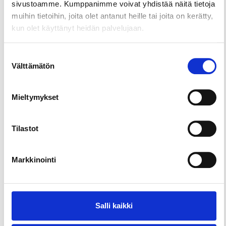
sivustoamme. Kumppanimme voivat yhdistää näitä tietoja
tamperelaisille kuin alueella vieraileville
muihin tietoihin, joita olet antanut heille tai joita on kerätty,
ulkopaikkakuntalaisille. Huvila toimii matalalla
kun olet käyttänyt heidän palvelujaan.
kynnyksellä erilaisten kulttuuripalveluiden
testauspaikkana.
Suostumuksen
Huvilan rannassa on uimapaikka avoinna kaikille
Välttämätön
valinta
kesät talvet!
Mieltymykset
Tilastot
Markkinointi
Salli kaikki