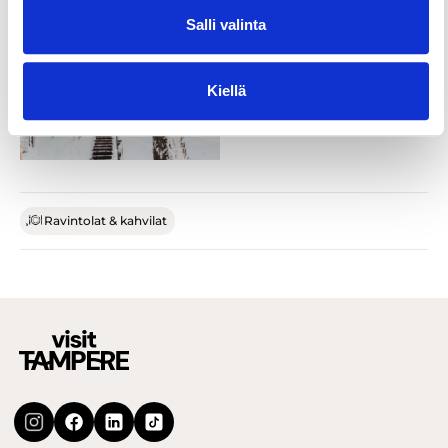
Salli valinta
Kiellä
Ravintolat & kahvilat