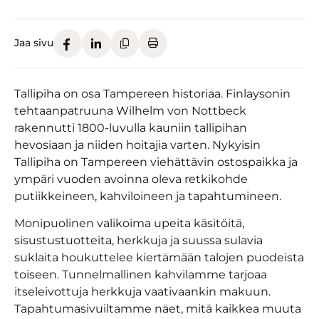
Jaa sivu
Tallipiha on osa Tampereen historiaa. Finlaysonin
tehtaanpatruuna Wilhelm von Nottbeck
rakennutti 1800-luvulla kauniin tallipihan
hevosiaan ja niiden hoitajia varten. Nykyisin
Tallipiha on Tampereen viehättävin ostospaikka ja
ympäri vuoden avoinna oleva retkikohde
putiikkeineen, kahviloineen ja tapahtumineen.
Monipuolinen valikoima upeita käsitöitä,
sisustustuotteita, herkkuja ja suussa sulavia
suklaita houkuttelee kiertämään talojen puodeista
toiseen. Tunnelmallinen kahvilamme tarjoaa
itseleivottuja herkkuja vaativaankin makuun.
Tapahtumasivuiltamme näet, mitä kaikkea muuta