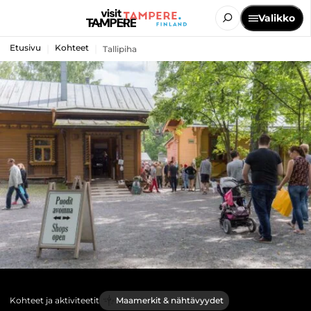
Valikko
Etusivu
Kohteet
Tallipiha
Kohteet ja aktiviteetit
Maamerkit & nähtävyydet