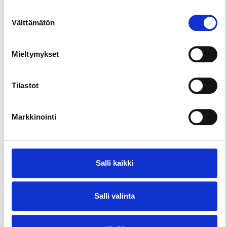
Suostumuksen
Välttämätön
valinta
Mieltymykset
Tilastot
Markkinointi
Salli kaikki
Salli valinta