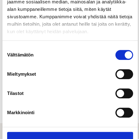
mittelevät kotiottelunsa muun muassa
jaamme sosiaalisen median, mainosalan ja analytiikka-
Veikkausliigassa pelaava Ilveksen miesten
alan kumppaneillemme tietoja siitä, miten käytät
jalkapallojoukkue sekä Naisten liigassa pelaava
sivustoamme. Kumppanimme voivat yhdistää näitä tietoja
Ilveksen naisten joukkue.
muihin tietoihin, joita olet antanut heille tai joita on kerätty,
kun olet käyttänyt heidän palvelujaan.
Uuden jalkapallostadionin yhteydessä on myös
liikekeskus ravintoloineen.
Suostumuksen
Välttämätön
valinta
Mieltymykset
Tilastot
Urheilu & liikkuminen
Markkinointi