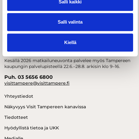
Salli kaikki
Salli valinta
Visit Tampere
Kiellä
Matkailuneuvonta palvelee puhelimitse ja sähköpostitse
ma–pe klo 10–15.
Kesällä 2026 matkailuneuvonta palvelee myös Tampereen
kaupungin palvelupisteellä 22.6.–28.8. arkisin klo 9–16.
Puh. 03 5656 6800
visittampere@visittampere.fi
Yhteystiedot
Näkyvyys Visit Tampereen kanavissa
Tiedotteet
Hyödyllistä tietoa ja UKK
Medialle