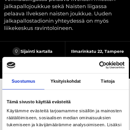
jalkapallojoukkue sekä Naisten liigassa
pelaava Ilveksen naisten joukkue. Uuden
jalkapallostadionin yhteydessä on myös
liikekeskus ravintoloineen.
Sijainti kartalla
Ilmarinkatu 22, Tampere
Verkkosivusto
Suostumus
Yksityiskohdat
Tietoja
Tämä sivusto käyttää evästeitä
Jaa sivu
Käytämme evästeitä tarjoamamme sisällön ja mainosten
räätälöimiseen, sosiaalisen median ominaisuuksien
Tammelan stadionilla on tunnelmaa! Siellä
tukemiseen ja kävijämäärämme analysoimiseen. Lisäksi