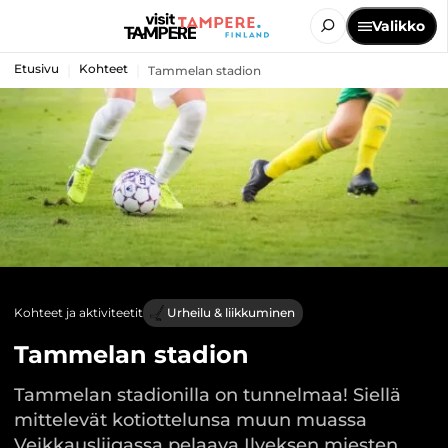
Valikko
Etusivu
Kohteet
Tammelan stadion
Kohteet ja aktiviteetit
Urheilu & liikkuminen
Tammelan stadion
Tammelan stadionilla on tunnelmaa! Siellä
mittelevät kotiottelunsa muun muassa
Veikkausliigassa pelaava Ilveksen miesten