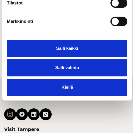
Tilastot
Markkinointi
Liikenne- & kuljetuspalvelut
Salli kaikki
Muut nähtävyydet & aktiviteetit
Salli valinta
Kiellä
Visit Tampere