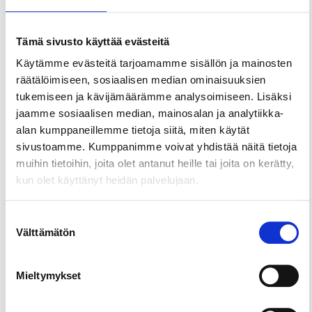
Jaa sivu
Tämä sivusto käyttää evästeitä
Tampereen rautatieasema sijaitsee kaupungin
Käytämme evästeitä tarjoamamme sisällön ja mainosten
ydinkeskustassa, pääkatu Hämeenkadun
räätälöimiseen, sosiaalisen median ominaisuuksien
alkupäässä. Tampereen rautatieasemalta on hyvät
tukemiseen ja kävijämäärämme analysoimiseen. Lisäksi
jatkoyhteydet eri puolille kaupunkia. Tampereen
jaamme sosiaalisen median, mainosalan ja analytiikka-
joukkoliikenteen bussipysäkkejä sijaitsee aseman
alan kumppaneillemme tietoja siitä, miten käytät
välittömässä läheisyydessä, muun muassa
sivustoamme. Kumppanimme voivat yhdistää näitä tietoja
Hämeenkadulla ja Rautatienkadulla.
muihin tietoihin, joita olet antanut heille tai joita on kerätty,
kun olet käyttänyt heidän palvelujaan.
Suostumuksen
Välttämätön
valinta
Mieltymykset