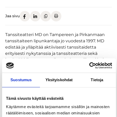
Jaa sivu
Tanssiteatteri MD on Tampereen ja Pirkanmaan
tanssitaiteen lipunkantaja jo vuodesta 1997. MD
edistää ja ylläpitää aktiivisesti tanssitaidetta
erityisesti nykytanssia ja tanssiteatteria sekä
herättää kiinnostusta niin valtakunnallisesti kuin
kansainvälisestikin.
Tanssiteatteri MD:n ohjelmisto koostuu
Suostumus
Yksityiskohdat
Tietoja
nykytanssista ja ohjelmistossa on teoksia niin
lapsille kuin aikuisillekin. Tanssiteatteri MD tuottaa
vuosittain 80-100 esitystä kotinäyttämöllä sekä 20-
Tämä sivusto käyttää evästeitä
30 esitystä kiertueella. Kotimaan kiertueiden lisäksi
Käytämme evästeitä tarjoamamme sisällön ja mainosten
Tanssiteatteri MD:n esityksiä nähdään ulkomailla.
räätälöimiseen, sosiaalisen median ominaisuuksien