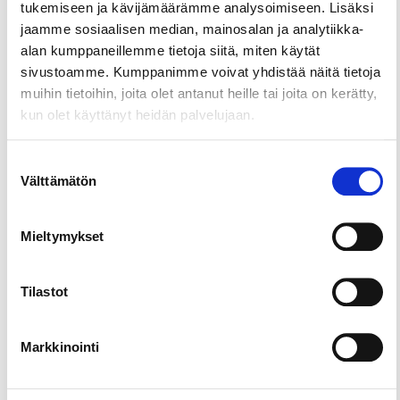
Tanssiteatteri MD on Tampereella toimiva
tukemiseen ja kävijämäärämme analysoimiseen. Lisäksi
tanssiteatteri. Tanssiteatteri MD on vuodesta 2002
jaamme sosiaalisen median, mainosalan ja analytiikka-
toiminut Hällä-näyttämöllä, joka on entinen
alan kumppaneillemme tietoja siitä, miten käytät
elokuvateatteri (Hällä 1940-2001) Hämeenkadun
sivustoamme. Kumppanimme voivat yhdistää näitä tietoja
varrella.
muihin tietoihin, joita olet antanut heille tai joita on kerätty,
kun olet käyttänyt heidän palvelujaan.
Tanssiteatteri MD järjestää keväisin Tanssivirtaa
Tampereella -nykytanssifestivaalin, joka esittelee
pääasiassa kotimaisen nykytanssin ajankohtaisia
Suostumuksen
Välttämätön
teoksia ja tekijöitä tai kansainvälisiä yhteistöitä.
valinta
Vuodesta 1997 järjestetty festivaali koostuu
kotimaisista näyttämöteoksista,
Mieltymykset
tanssilyhytelokuvista sekä muusta
oheisohjelmistosta.
Tilastot
Markkinointi