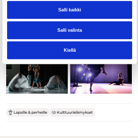
Salli kaikki
Salli valinta
Kiellä
Lapsille & perheille
Kulttuurielämykset