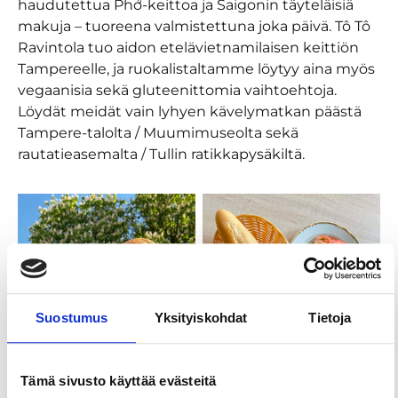
haudutettua Phở-keittoa ja Saigonin täyteläisiä
makuja – tuoreena valmistettuna joka päivä. Tô Tô
Ravintola tuo aidon etelävietnamilaisen keittiön
Tampereelle, ja ruokalistaltamme löytyy aina myös
vegaanisia sekä gluteenittomia vaihtoehtoja.
Löydät meidät vain lyhyen kävelymatkan päästä
Tampere-talolta / Muumimuseolta sekä
rautatieasemalta / Tullin ratikkapysäkiltä.
Suostumus
Yksityiskohdat
Tietoja
Tämä sivusto käyttää evästeitä