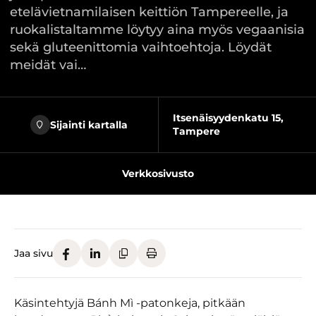
etelävietnamilaisen keittiön Tampereelle, ja
ruokalistaltamme löytyy aina myös vegaanisia
sekä gluteenittomia vaihtoehtoja. Löydät
meidät vai…
Itsenäisyydenkatu 15,
Sijainti kartalla
Tampere
Verkkosivusto
Jaa sivu
Käsintehtyjä Bánh Mì -patonkeja, pitkään