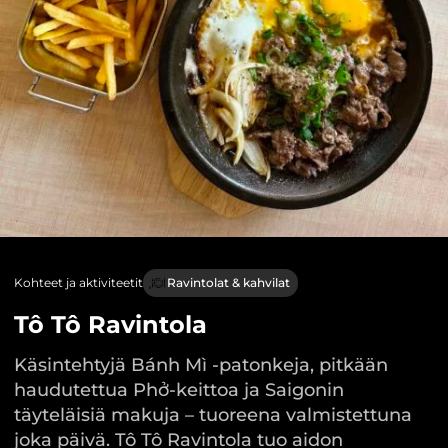
Kohteet ja aktiviteetit
Ravintolat & kahvilat
Tô Tô Ravintola
Käsintehtyjä Bánh Mì -patonkeja, pitkään
haudutettua Phở-keittoa ja Saigonin
täyteläisiä makuja – tuoreena valmistettuna
joka päivä. Tô Tô Ravintola tuo aidon