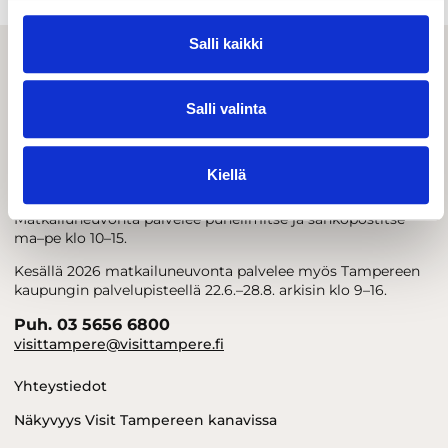
Salli kaikki
Salli valinta
Kiellä
Visit Tampere
Matkailuneuvonta palvelee puhelimitse ja sähköpostitse
ma–pe klo 10–15.
Kesällä 2026 matkailuneuvonta palvelee myös Tampereen
kaupungin palvelupisteellä 22.6.–28.8. arkisin klo 9–16.
Puh. 03 5656 6800
visittampere@visittampere.fi
Yhteystiedot
Näkyvyys Visit Tampereen kanavissa