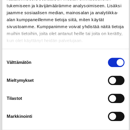
tukemiseen ja kävijämäärämme analysoimiseen. Lisäksi
jaamme sosiaalisen median, mainosalan ja analytiikka-
Mikrotislaamomme pitkäripainen aukeaa suljetun
alan kumppaneillemme tietoja siitä, miten käytät
kyläkaupan takapihalla lastaussillan vieressä. Sieltä
sivustoamme. Kumppanimme voivat yhdistää näitä tietoja
myydään sahtia, siideriä, simaa ynnä muita
muihin tietoihin, joita olet antanut heille tai joita on kerätty,
virvokkeita.
kun olet käyttänyt heidän palvelujaan.
Suostumuksen
Välttämätön
valinta
Mieltymykset
Tilastot
Ostokset & torit
Markkinointi