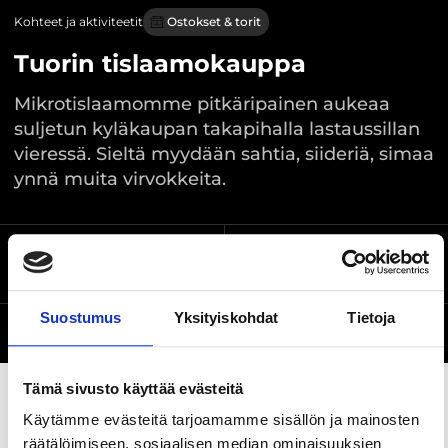
Kohteet ja aktiviteetit
Ostokset & torit
Tuorin tislaamokauppa
Mikrotislaamomme pitkäripainen aukeaa
suljetun kyläkaupan takapihalla lastaussillan
vieressä. Sieltä myydään sahtia, siideriä, simaa
ynnä muita virvokkeita.
Suodenniementie 14,
Sijainti kartalla
Sastamala
Suostumus
Yksityiskohdat
Tietoja
Verkkosivusto
Tämä sivusto käyttää evästeitä
Käytämme evästeitä tarjoamamme sisällön ja mainosten
räätälöimiseen, sosiaalisen median ominaisuuksien
Jaa sivu