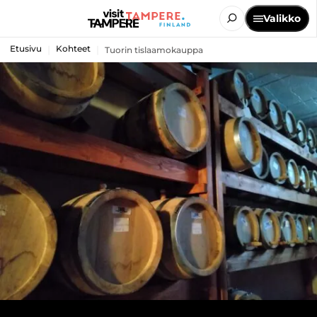
Valikko
Etusivu
Kohteet
Tuorin tislaamokauppa