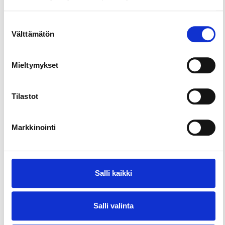
Talon yläkerrassa on Kirsi Kunnaksen kammariksi
nimetty kirjailijatyöhuone, jota vuokraa Aino Mattila
Suostumuksen
-säätiö. Säätiö luovuttaa työhuoneen määräajoiksi
Välttämätön
valinta
käyttöön valitsemilleen kirjailijoille.
Vanhassa Räikässä on kahvila-ravintola, joka toimii
Mieltymykset
myös näyttelytilana. Taidenäyttelyt vaihtuvat
kuukausittain.
Tilastot
Markkinointi
Salli kaikki
Salli valinta