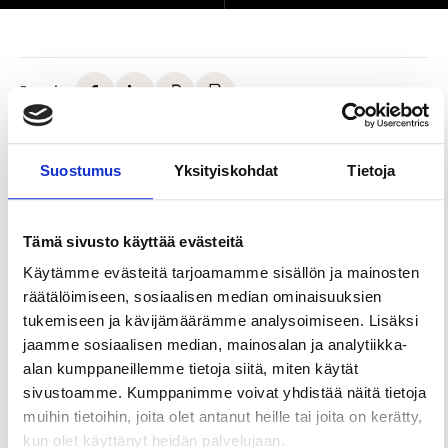
Jaa sivu
Vanha Räikkä on Ylöjärven kaupungintalon
Suostumus
Yksityiskohdat
Tietoja
aukiolla, Räikänpuiston laidalla sijaitseva lähes 200-
vuotias rakennus. Se toimii monipuolisena
kokoontumis- ja tapahtumapaikkana. Ylöjärven
Tämä sivusto käyttää evästeitä
kaupungin kulttuuripalvelut hallinnoi yläkerran
Käytämme evästeitä tarjoamamme sisällön ja mainosten
tiloja. Alakerran tiloja hallinnoi Vanhan Räikän
räätälöimiseen, sosiaalisen median ominaisuuksien
kahvilayrittäjä.
tukemiseen ja kävijämäärämme analysoimiseen. Lisäksi
Vanhaa Räikkää ja sen kabinetteja voi vuokrata
jaamme sosiaalisen median, mainosalan ja analytiikka-
kokous- ja juhlakäyttöön. Yhdistykset ja
alan kumppaneillemme tietoja siitä, miten käytät
työväenopisto käyttävät tiloja kokouksien,
sivustoamme. Kumppanimme voivat yhdistää näitä tietoja
kurssien ja tapahtumien järjestämiseen.
muihin tietoihin, joita olet antanut heille tai joita on kerätty,
kun olet käyttänyt heidän palvelujaan.