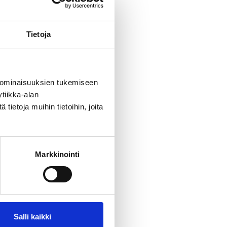
 puolella,
nkilöä
hille ja
Tietoja
e aalloille
 ominaisuuksien tukemiseen
tiikka-alan
ietoja muihin tietoihin, joita
Markkinointi
Salli kaikki