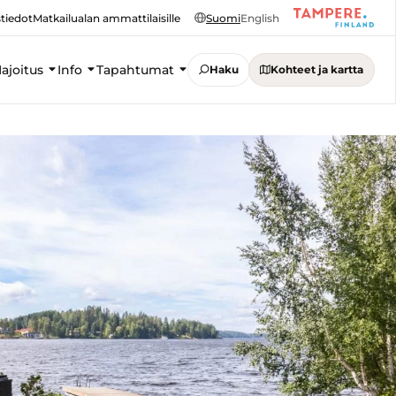
tiedot
Matkailualan ammattilaisille
Suomi
English
ajoitus
Info
Tapahtumat
Haku
Kohteet ja kartta