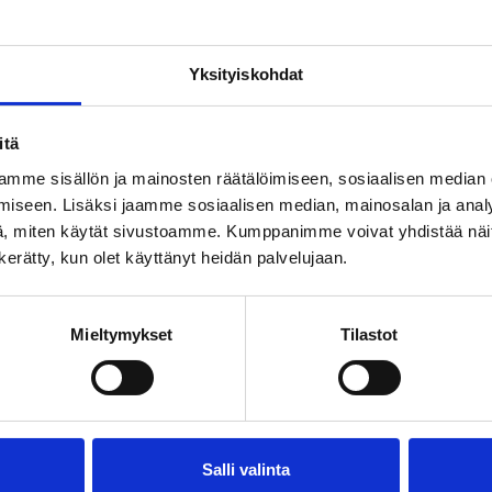
 rantasauna sijaitsee Viikinsaaren etelärannalla Pirkkalan
ymatkan päässä laivalaiturilta. Saunaan sopii noin 30 he
tiloista löytyy erilliset pukuhuoneet, suihkutilat ja WC:t mie
Yksityiskohdat
una on varattavissa myös yksityiskäyttöön.
rilta pääset helposti vilvoittelemaan Pyhäjärven leppoisill
itä
ieressä sijaitsevaan kylpytynnyriin, josta kelpaa ihastella
mme sisällön ja mainosten räätälöimiseen, sosiaalisen median
ia. Huom! Kylpytynnyri käytössä vain tilaussaunassa.
iseen. Lisäksi jaamme sosiaalisen median, mainosalan ja analy
, miten käytät sivustoamme. Kumppanimme voivat yhdistää näitä t
n kerätty, kun olet käyttänyt heidän palvelujaan.
Mieltymykset
Tilastot
Salli valinta