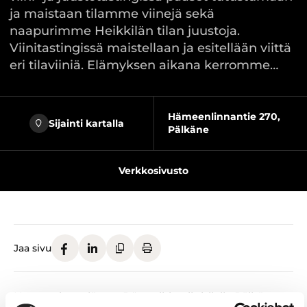
ja maistaan tilamme viinejä sekä
naapurimme Heikkilän tilan juustoja.
Viinitastingissä maistellaan ja esitellään viittä
eri tilaviiniä. Elämyksen aikana kerromme…
Hämeenlinnantie 270,
Sijainti kartalla
Pälkäne
Verkkosivusto
Jaa sivu
Koe tasting-elämys Rönnvikin viinitilalla Pälkäneen