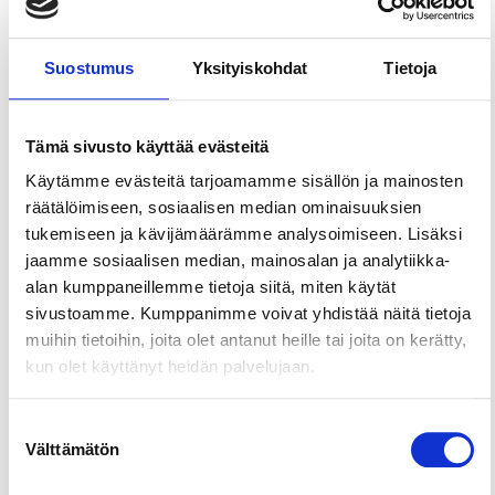
Laitikkalassa!
Viinitastingissä tai viini- ja juustotastingissä pääset
Suostumus
Yksityiskohdat
Tietoja
tutustumaan ja maistaan tilamme viinejä sekä
naapurimme Heikkilän tilan juustoja.
Viinitastingissä maistellaan ja esitellään viittä eri
Tämä sivusto käyttää evästeitä
tilaviiniä. Elämyksen aikana kerromme viinitilan
Käytämme evästeitä tarjoamamme sisällön ja mainosten
toiminnasta ja tuotteistamme sekä annamme
räätälöimiseen, sosiaalisen median ominaisuuksien
suosituksia viinien yhdistämisestä
tukemiseen ja kävijämäärämme analysoimiseen. Lisäksi
ruokanautintoihin. Lopuksi vierailemme
jaamme sosiaalisen median, mainosalan ja analytiikka-
viininvalmistustiloissa, viinehtimössä.
alan kumppaneillemme tietoja siitä, miten käytät
sivustoamme. Kumppanimme voivat yhdistää näitä tietoja
Viini- ja juustotastingin aikana maistellaan ja
muihin tietoihin, joita olet antanut heille tai joita on kerätty,
esitellään kolmea eri juustoa ja kolmea viiniä –
kun olet käyttänyt heidän palvelujaan.
herkullisia makuyhdistelmiä kertyy siis yhteensä
yhdeksän! Kerromme myös tilojen toiminnasta ja
muista tuotteista sekä lopuksi vierailemme
Suostumuksen
Välttämätön
viinitilan valmistustiloissa.
valinta