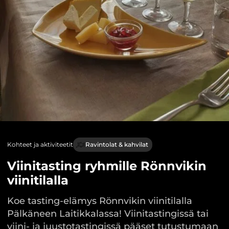
Kohteet ja aktiviteetit
Ravintolat & kahvilat
Viinitasting ryhmille Rönnvikin
viinitilalla
Koe tasting-elämys Rönnvikin viinitilalla
Pälkäneen Laitikkalassa! Viinitastingissä tai
viini- ja juustotastingissä pääset tutustumaan