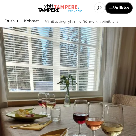
Valikko
Etusivu
Kohteet
Viinitasting ryhmille Rönnvikin viinitilalla