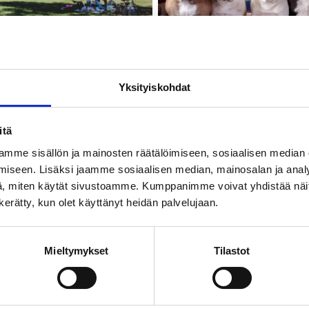
iteetit
Yksityiskohdat
Kohteet ja aktiviteetit
Eläin- ja elämyspiha Po
itä
mme sisällön ja mainosten räätälöimiseen, sosiaalisen median
iseen. Lisäksi jaamme sosiaalisen median, mainosalan ja analy
, miten käytät sivustoamme. Kumppanimme voivat yhdistää näitä t
n kerätty, kun olet käyttänyt heidän palvelujaan.
Mieltymykset
Tilastot