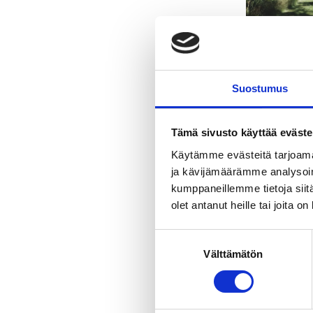
Syksy
Talvi
Esteettömyys
Kohteet ja aktiv
Aron ranta
Suostumus
Kohde on esteetön
Vastuullisuus
Tämä sivusto käyttää eväste
Kohteella on Sustainable Travel
Käytämme evästeitä tarjoama
Finland -merkki
ja kävijämäärämme analysoim
kumppaneillemme tietoja siitä
olet antanut heille tai joita o
Suostumuksen
Välttämätön
valinta