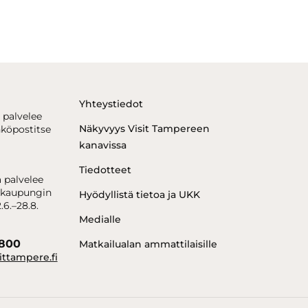
Yhteystiedot
 palvelee
Näkyvyys Visit Tampereen
hköpostitse
kanavissa
Tiedotteet
 palvelee
kaupungin
Hyödyllistä tietoa ja UKK
.6.–28.8.
Medialle
6800
Matkailualan ammattilaisille
ittampere.fi