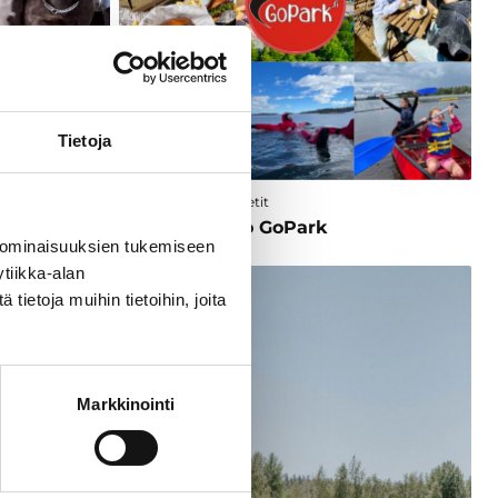
Tietoja
nimaa
Kohteet ja aktiviteetit
Elämyspuisto GoPark
 ominaisuuksien tukemiseen
tiikka-alan
ietoja muihin tietoihin, joita
Markkinointi