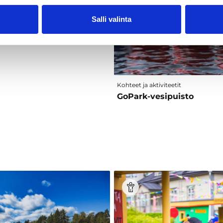
iteetit
Salli valinta
ki Center
Kohteet ja aktiviteetit
GoPark-vesipuisto