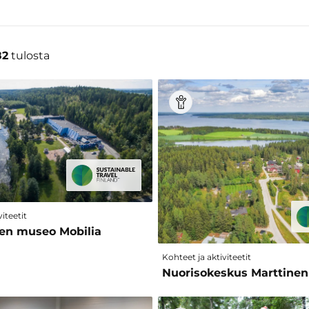
82
tulosta
iteetit
ien museo Mobilia
Kohteet ja aktiviteetit
Nuorisokeskus Marttinen