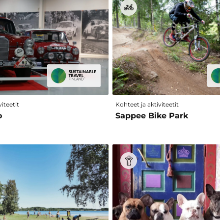
iteetit
Kohteet ja aktiviteetit
o
Sappee Bike Park