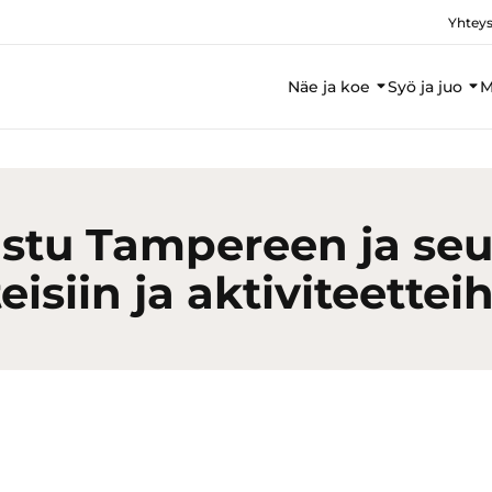
Yhteys
Näe ja koe
Syö ja juo
M
stu Tampereen ja se
eisiin ja aktiviteettei