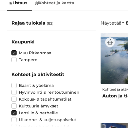
Listaus
Kohteet ja kartta
Rajaa tuloksia
Näytetään
(82)
Kaupunki
Muu Pirkanmaa
Tampere
Kohteet ja aktiviteetit
Baarit & yöelämä
Kohteet ja aktiv
Hyvinvointi & rentoutuminen
Auton ja t
Kokous- & tapahtumatilat
Kulttuurielämykset
Lapsille & perheille
Liikenne- & kuljetuspalvelut
Luontokohteet & puistot