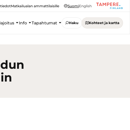
tiedot
Matkailualan ammattilaisille
Suomi
English
ajoitus
Info
Tapahtumat
Haku
Kohteet ja kartta
udun
hin