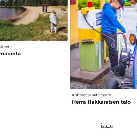
iteetit
imaranta
Kohteet ja aktiviteetit
Herra Hakkaraisen talo
1
2
3
…
6