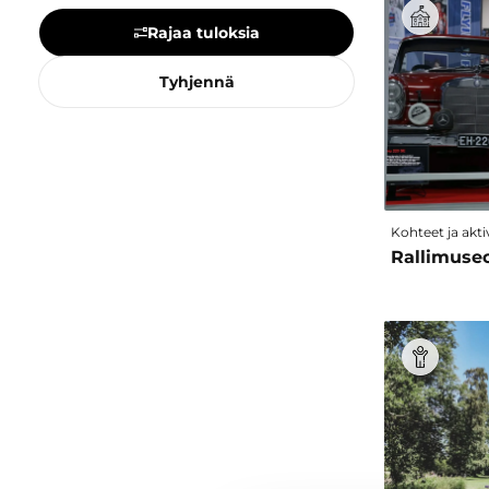
Maamerkit & nähtävyydet
Rajaa tuloksia
Majoitus
Museot & galleriat
Tyhjennä
Muut nähtävyydet & aktiviteetit
Opastukset & kierrokset
Ostokset & torit
Ravintolat & kahvilat
Ryhmille
Sauna
Kohteet ja aktiv
Sisäaktiviteetit
Rallimuse
Talviaktiviteetit
Ulkoaktiviteetit
Urheilu & liikkuminen
Vesistöt & vesiaktiviteetit
Kausi
Kesä
Kevät