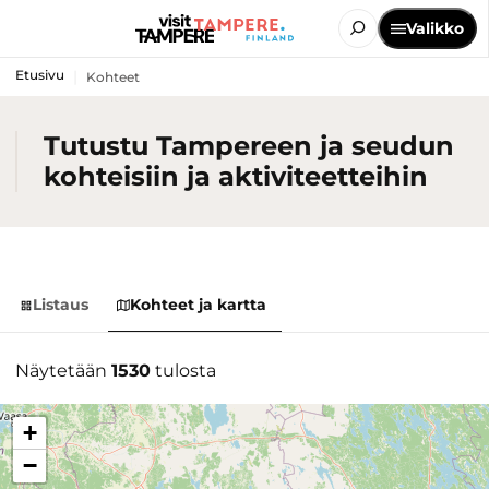
Valikko
Etusivu
Kohteet
Tutustu Tampereen ja seudun
kohteisiin ja aktiviteetteihin
Listaus
Kohteet ja kartta
Näytetään
1530
tulosta
+
−