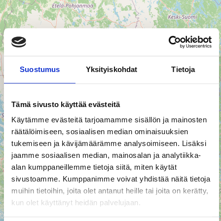
Suostumus
Yksityiskohdat
Tietoja
45
75
Tämä sivusto käyttää evästeitä
71
13
Käytämme evästeitä tarjoamamme sisällön ja mainosten
1162
räätälöimiseen, sosiaalisen median ominaisuuksien
tukemiseen ja kävijämäärämme analysoimiseen. Lisäksi
163
jaamme sosiaalisen median, mainosalan ja analytiikka-
alan kumppaneillemme tietoja siitä, miten käytät
sivustoamme. Kumppanimme voivat yhdistää näitä tietoja
muihin tietoihin, joita olet antanut heille tai joita on kerätty,
kun olet käyttänyt heidän palvelujaan.