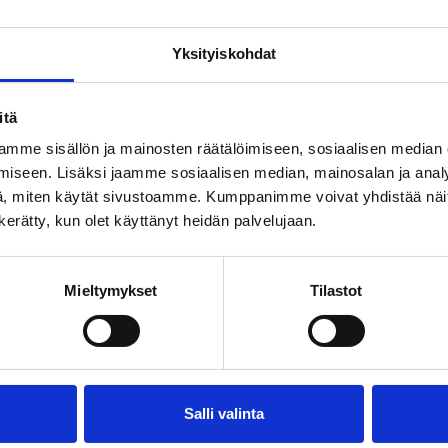
nnovaationa
Kesäp
Veho
kehitetty luontomatkailupalvelu Outdoor Express sai
Yksityiskohdat
Suomen matkailualan liiton järjestämässä vuoden
Matkail
 Travel Galassa. Gaalassa palkittiin suomalaisen
Visit 
n me…
Palkin
itä
mme sisällön ja mainosten räätälöimiseen, sosiaalisen median
iseen. Lisäksi jaamme sosiaalisen median, mainosalan ja analy
, miten käytät sivustoamme. Kumppanimme voivat yhdistää näitä t
n kerätty, kun olet käyttänyt heidän palvelujaan.
Mieltymykset
Tilastot
Salli valinta
kit
18.10.2024
Artikkeli