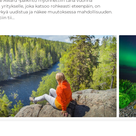
e Award -palkinto myönnettiin tänä vuonna
yritykselle, joka katsoo rohkeasti eteenpäin, on
ykyä uudistua ja näkee muutoksessa mahdollisuuden.
iin tii…
kit
14.11.2024
Artikkeli
press palkittiin vuoden
Visit