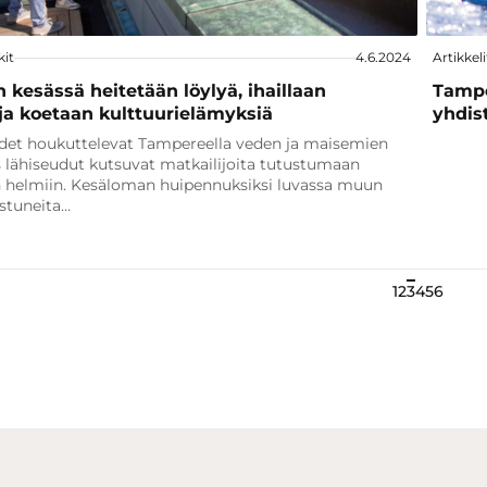
kit
4.6.2024
Artikkeli
kesässä heitetään löylyä, ihaillaan
Tampe
a koetaan kulttuurielämyksiä
yhdis
det houkuttelevat Tampereella veden ja maisemien
 lähiseudut kutsuvat matkailijoita tutustumaan
in helmiin. Kesäloman huipennuksiksi luvassa muun
stuneita…
1
2
3
4
5
6