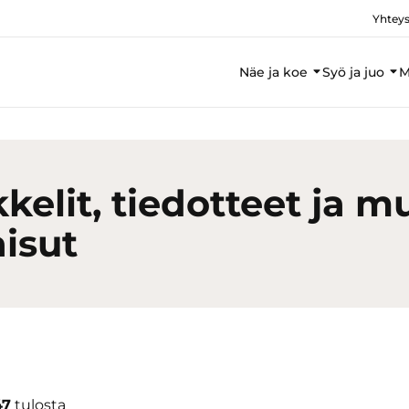
Yhteys
Näe ja koe
Syö ja juo
M
kkelit, tiedotteet ja m
aisut
47
tulosta