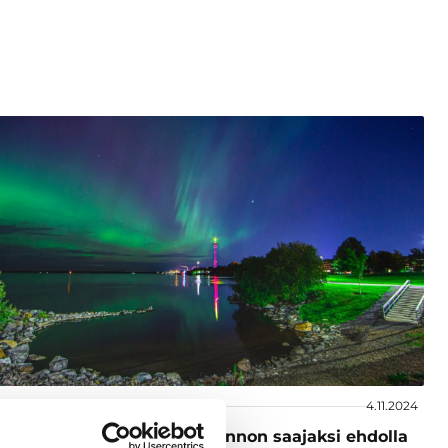
t ja vinkit
4.11.2024
 Tampere Award 2024 -palkinnon saajaksi ehdolla