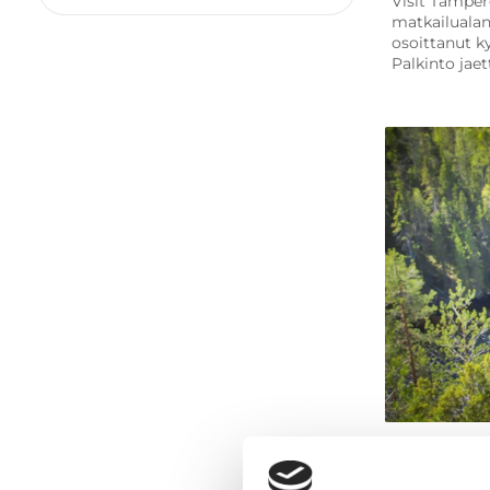
Visit Tamper
Mainos
matkailualan 
Majoitus
osoittanut k
Museot & galleriat
Palkinto jaett
Muut nähtävyydet & aktiviteetit
Opastukset & kierrokset
Ostokset & torit
Ravintolat & kahvilat
Ryhmille
Sauna
Sisäaktiviteetit
Tapahtumat
Ulkoaktiviteetit
Urheilu & liikkuminen
Vastuullinen valinta
Vesistöt & vesiaktiviteetit
Kausi
Artikkelit ja vin
Kesä
Outdoor Ex