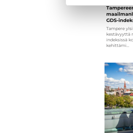
Tampereen
maailmanl
GDS-indek
Tampere ylsi
kestävyyttä 
indeksissä k
kehittämi…