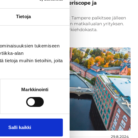
äivä Rent & Adventures, Periscope ja
niemen automuseo
Tietoja
un asiantuntijaorganisaatio Visit Tampere palkitsee jälleen
Tampere Award -palkinnolla seudun matkailualan yrityksen.
non saajaksi on ehdolla kolme kärkiehdokasta.
 ominaisuuksien tukemiseen
tiikka-alan
ietoja muihin tietoihin, joita
Markkinointi
Salli kaikki
t ja vinkit
29.8.2024