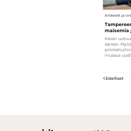
Artikkelit ja vin
Tampereen 
maisemia j
Kesän uutuu
ääreen. Myös
piilotettuih
muassa uudi
Edelliset