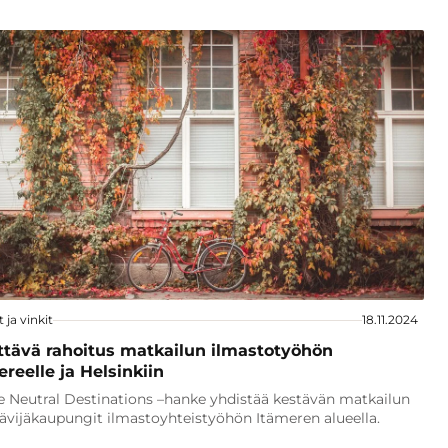
t ja vinkit
18.11.2024
ttävä rahoitus matkailun ilmastotyöhön
reelle ja Helsinkiin
e Neutral Destinations –hanke yhdistää kestävän matkailun
kävijäkaupungit ilmastoyhteistyöhön Itämeren alueella.