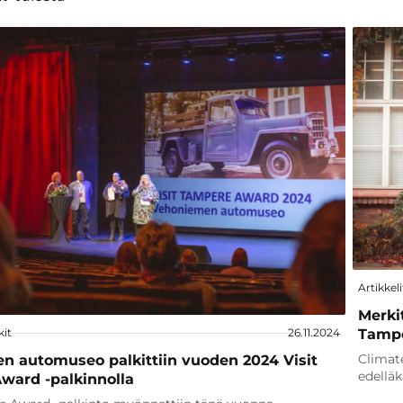
Artikkeli
Merki
Tampe
kit
26.11.2024
Climat
n automuseo palkittiin vuoden 2024 Visit
edellä
ward -palkinnolla