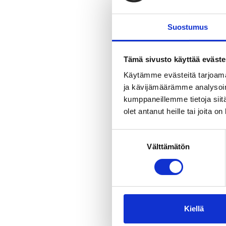
Kevät
matkailui
Syksy
Tampereella 
Suostumus
Talvi
tunnustusta 
2024 Finnish
matkailuala
Tämä sivusto käyttää eväste
Käytämme evästeitä tarjoama
ja kävijämäärämme analysoim
kumppaneillemme tietoja siitä
olet antanut heille tai joita o
Suostumuksen
Välttämätön
valinta
Kiellä
Artikkelit ja vin