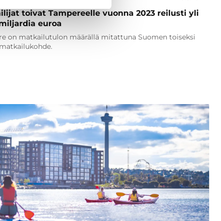
lijat toivat Tampereelle vuonna 2023 reilusti yli
miljardia euroa
e on matkailutulon määrällä mitattuna Suomen toiseksi
 matkailukohde.