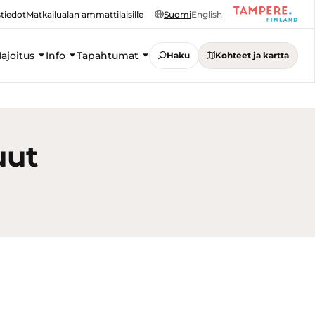
tiedot
Matkailualan ammattilaisille
Suomi
English
ajoitus
Info
Tapahtumat
Haku
Kohteet ja kartta
uut