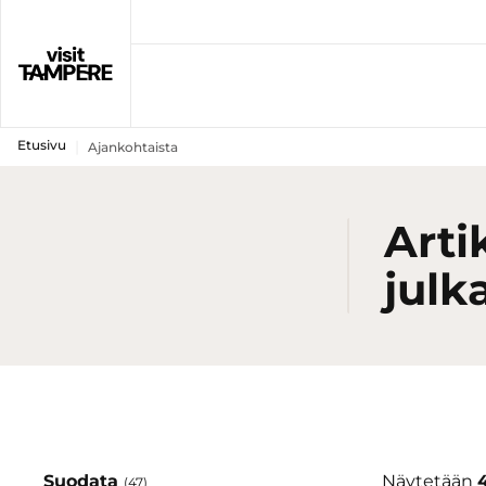
Etusivu
Ajankohtaista
Arti
julk
Suodata
Näytetään
(47)