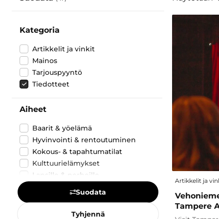
Kategoria
Artikkelit ja vinkit
Mainos
Tarjouspyyntö
Tiedotteet
Aiheet
Baarit & yöelämä
Hyvinvointi & rentoutuminen
Kokous- & tapahtumatilat
Kulttuurielämykset
Lapsille & perheille
Artikkelit ja vin
Liikenne- & kuljetuspalvelut
Suodata
Vehonieme
Luontokohteet & puistot
Tampere A
Maamerkit & nähtävyydet
Tyhjennä