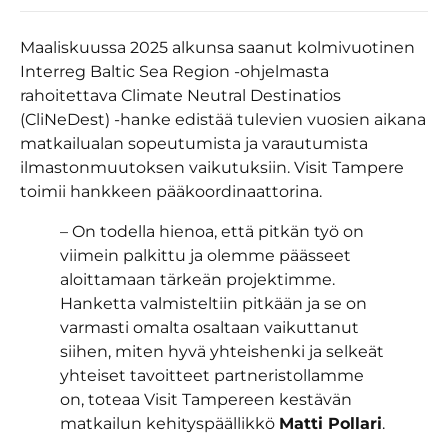
Maaliskuussa 2025 alkunsa saanut kolmivuotinen
Interreg Baltic Sea Region -ohjelmasta
rahoitettava Climate Neutral Destinatios
(CliNeDest) -hanke edistää tulevien vuosien aikana
matkailualan sopeutumista ja varautumista
ilmastonmuutoksen vaikutuksiin. Visit Tampere
toimii hankkeen pääkoordinaattorina.
– On todella hienoa, että pitkän työ on
viimein palkittu ja olemme päässeet
aloittamaan tärkeän projektimme.
Hanketta valmisteltiin pitkään ja se on
varmasti omalta osaltaan vaikuttanut
siihen, miten hyvä yhteishenki ja selkeät
yhteiset tavoitteet partneristollamme
on, toteaa Visit Tampereen kestävän
matkailun kehityspäällikkö
Matti Pollari
.