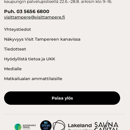
kaupungin palvelupisteellä 22.6.–28.8. arkisin klo 9–16.
Puh. 03 5656 6800
visittampere@visittampere.fi
Yhteystiedot
Näkyvyys Visit Tampereen kanavissa
Tiedotteet
Hyödyllistä tietoa ja UKK
Medialle
Matkailualan ammattilaisille
Palaa ylös