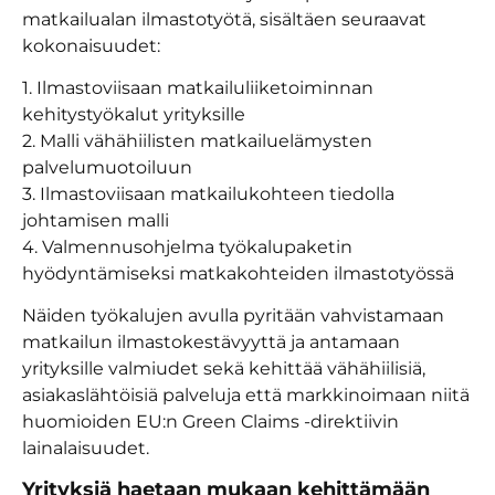
matkailualan ilmastotyötä, sisältäen seuraavat
kokonaisuudet:
1. Ilmastoviisaan matkailuliiketoiminnan
kehitystyökalut yrityksille
2. Malli vähähiilisten matkailuelämysten
palvelumuotoiluun
3. Ilmastoviisaan matkailukohteen tiedolla
johtamisen malli
4. Valmennusohjelma työkalupaketin
hyödyntämiseksi matkakohteiden ilmastotyössä
Näiden työkalujen avulla pyritään vahvistamaan
matkailun ilmastokestävyyttä ja antamaan
yrityksille valmiudet sekä kehittää vähähiilisiä,
asiakaslähtöisiä palveluja että markkinoimaan niitä
huomioiden EU:n Green Claims -direktiivin
lainalaisuudet.
Yrityksiä haetaan mukaan kehittämään