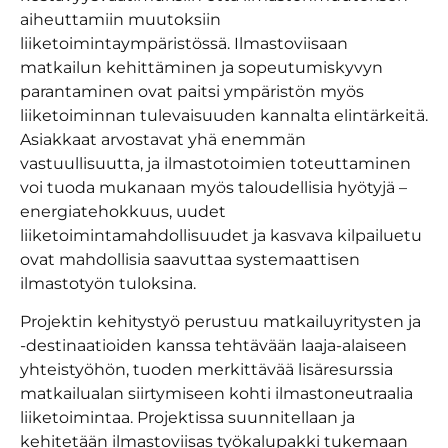
aiheuttamiin muutoksiin
liiketoimintaympäristössä. Ilmastoviisaan
matkailun kehittäminen ja sopeutumiskyvyn
parantaminen ovat paitsi ympäristön myös
liiketoiminnan tulevaisuuden kannalta elintärkeitä.
Asiakkaat arvostavat yhä enemmän
vastuullisuutta, ja ilmastotoimien toteuttaminen
voi tuoda mukanaan myös taloudellisia hyötyjä –
energiatehokkuus, uudet
liiketoimintamahdollisuudet ja kasvava kilpailuetu
ovat mahdollisia saavuttaa systemaattisen
ilmastotyön tuloksina.
Projektin kehitystyö perustuu matkailuyritysten ja
-destinaatioiden kanssa tehtävään laaja-alaiseen
yhteistyöhön, tuoden merkittävää lisäresurssia
matkailualan siirtymiseen kohti ilmastoneutraalia
liiketoimintaa. Projektissa suunnitellaan ja
kehitetään ilmastoviisas työkalupakki tukemaan