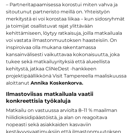
– Partneritapaamisessa korostui miten vahva ja
sitoutunut partneristo meillä on. Yhteistyön
merkitystä ei voi korostaa liikaa – kun sidosryhmät
ja toimijat osallistuvat rajat ylittävään
kehittämiseen, löytyy ratkaisuja, joilla matkailuala
voi vastata ilmastonmuutoksen haasteisiin. On
inspiroivaa olla mukana rakentamassa
kansainvälisesti vaikuttavaa kokonaisuutta, joka
tukee sekä matkailuyrityksiä että alueellista
kehitystä, jatkaa CliNeDest -hankkeen
projektipäällikkönä Visit Tampereella maaliskuussa
aloittanut
Annika Koskenkorva.
Ilmastoviisas matkailuala vaatii
konkreettisia työkaluja
Matkailu on vastuussa arviolta 8–11 % maailman
hiilidioksidipäästöistä, ja alan on reagoitava
nopeasti sekä asiakkaiden kasvaviin
kestävyysvaatimuksiin että ilmastonmuutoksen