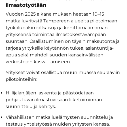
ilmastotyötään
Vuoden 2025 aikana mukaan haetaan 10–15
matkailuyritystä Tampereen alueelta pilotoimaan
työkalupakin ratkaisuja ja kehittämään oman
yrityksensä toimintaa ilmastokestävämpään
suuntaan. Osallistuminen on täysin maksutonta ja
tarjoaa yrityksille käytännön tukea, asiantuntija-
apua sekä mahdollisuuden kansainvälisten
verkostojen kasvattamiseen.
Yritykset voivat osallistua muun muassa seuraaviin
pilotointeihin:
Hiilijalanjäljen laskenta ja päästödataan
pohjautuvan ilmastoviisaan liiketoiminnan
suunnittelu ja kehitys.
Vähähiilisten matkailuelämysten suunnittelu ja
testaus yhteistyössä muiden yritysten kanssa.