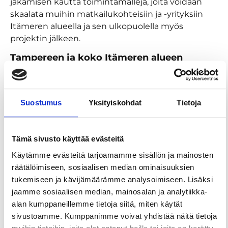
jakamisen kautta toimintamalleja, joita voidaan
skaalata muihin matkailukohteisiin ja -yrityksiin
Itämeren alueella ja sen ulkopuolella myös
projektin jälkeen.
Tampereen ja koko Itämeren alueen
ilmastotyön vahvistaminen
Alueellisesti hanke tuo tukea ja resursseja Visit
Tampereen Climate Action Planiin ja Tampereen
Suostumus
Yksityiskohdat
Tietoja
kaupungin ilmastotiekarttaan matkailun osalta
kirjattujen tavoitteiden ja toimenpiteiden
toteuttamiseen. Samalla se vahvistaa Tampereen
Tämä sivusto käyttää evästeitä
kaupungin ja alueen profiilia kansainvälisenä
Käytämme evästeitä tarjoamamme sisällön ja mainosten
matkailun ilmastotyön edelläkävijänä.
räätälöimiseen, sosiaalisen median ominaisuuksien
Lisäksi hankkeessa luodaan kansainvälinen
tukemiseen ja kävijämäärämme analysoimiseen. Lisäksi
Climate Neutral Destination Network. Verkoston
jaamme sosiaalisen median, mainosalan ja analytiikka-
tavoitteena on hyödyntää hankkeen tuloksia
alan kumppaneillemme tietoja siitä, miten käytät
laajasti ja varmistaa ilmastotyön jatkuminen myös
sivustoamme. Kumppanimme voivat yhdistää näitä tietoja
hankkeen jälkeen. Tuloksia ja hyviä käytäntöjä