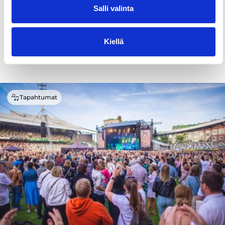
Salli valinta
Kiellä
Ei sua nääki kiinnostais?
Tapahtumat