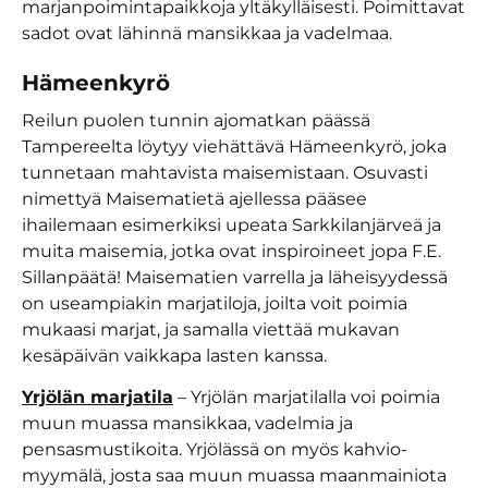
marjanpoimintapaikkoja yltäkylläisesti. Poimittavat
sadot ovat lähinnä mansikkaa ja vadelmaa.
Hämeenkyrö
Reilun puolen tunnin ajomatkan päässä
Tampereelta löytyy viehättävä Hämeenkyrö, joka
tunnetaan mahtavista maisemistaan. Osuvasti
nimettyä Maisematietä ajellessa pääsee
ihailemaan esimerkiksi upeata Sarkkilanjärveä ja
muita maisemia, jotka ovat inspiroineet jopa F.E.
Sillanpäätä! Maisematien varrella ja läheisyydessä
on useampiakin marjatiloja, joilta voit poimia
mukaasi marjat, ja samalla viettää mukavan
kesäpäivän vaikkapa lasten kanssa.
Yrjölän marjatila
– Yrjölän marjatilalla voi poimia
muun muassa mansikkaa, vadelmia ja
pensasmustikoita. Yrjölässä on myös kahvio-
myymälä, josta saa muun muassa maanmainiota