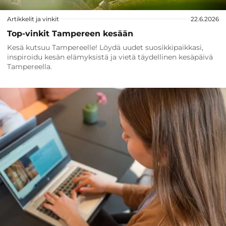
Artikkelit ja vinkit
22.6.2026
Top-vinkit Tampereen kesään
Kesä kutsuu Tampereelle! Löydä uudet suosikkipaikkasi,
inspiroidu kesän elämyksistä ja vietä täydellinen kesäpäivä
Tampereella.