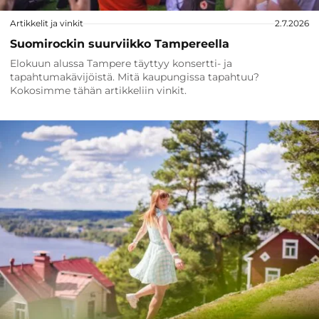
Artikkelit ja vinkit
2.7.2026
Suomirockin suurviikko Tampereella
Elokuun alussa Tampere täyttyy konsertti- ja
tapahtumakävijöistä. Mitä kaupungissa tapahtuu?
Kokosimme tähän artikkeliin vinkit.