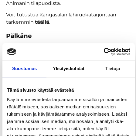
Ahlmanin tilapuodista.
Voit tutustua Kangasalan lähiruokatarjontaan
tarkemmin
täällä
.
Pälkäne
Tampereelta reilun puolen tunnin ajomatkan
päässä sijaitsee Pälkäne, josta löytyy useampia
itsepoimintatiloja.
Suostumus
Yksityiskohdat
Tietoja
Suttisen tila
– Tilalla pääsee poimimaan
mansikkaa ja vadelmaa (kannattaa kysyä tilalta tai
tarkistaa nettisivulta etukäteen, onko poimintaa
Tämä sivusto käyttää evästeitä
vierailusi aikaan), ja tilalla on kahvila, puoti sekä
Käytämme evästeitä tarjoamamme sisällön ja mainosten
tilamyymälä, josta voi ostaa mukaan tuoreita
räätälöimiseen, sosiaalisen median ominaisuuksien
herkkuja suoraan pellosta.
tukemiseen ja kävijämäärämme analysoimiseen. Lisäksi
jaamme sosiaalisen median, mainosalan ja analytiikka-
Valkeakoski
alan kumppaneillemme tietoja siitä, miten käytät
Valkeakoski sijaitsee vesireittien solmukohdassa
sivustoamme. Kumppanimme voivat yhdistää näitä tietoja