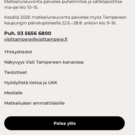
Matkailuneuvonta palvelee puhelimitse ja sähköpostitse
ma–pe klo 10–15.
Kesällä 2026 matkailuneuvonta palvelee myös Tampereen
kaupungin palvelupisteellä 22.6.–28.8. arkisin klo 9–16.
Puh. 03 5656 6800
visittampere@visittampere.fi
Yhteystiedot
Näkyvyys Visit Tampereen kanavissa
Tiedotteet
Hyödyllistä tietoa ja UKK
Medialle
Matkailualan ammattilaisille
Palaa ylös