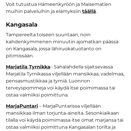
Voit tutustua Hämeenkyröön ja Maisematien
muihin palveluihin ja elämyksiin
täällä
.
Kangasala
Tampereelta toiseen suuntaan, noin
kahdenkymmenen minuutin ajomatkan päässä
on Kangasala, jossa lähiruokatuotanto on
pitimissään.
Marjatila Tyrnikka
– Sahalahdella sijaitsevassa
Marjatila Tyrnikassa viljellään mansikkaa, vadelmaa,
pensasmustikkaa ja tyrniä. Luonnon
terveyspommeja voi käydä itse poimimassa tai
ostaa valmiiksi poimittuna.
MarjaPuntari
– MarjaPuntarissa viljellään
mansikkaa ilman torjunta-aineita. Sesonkiaikaan
tilalla voi käydä poimimassa itse omat marjansa tai
ostaa valmiiksi poimittuna Kangasalan torilta ja