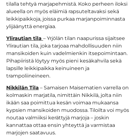
tilalla tehtyä marjapehmistä. Koko perheen iloksi
alueella on myös eläimiä rapsuteltavaksi sekä
leikkipaikkoja, joissa purkaa marjanpoiminnasta
ylijäänyttä energiaa.
Ylirautian tila
– Yrjölän tilan naapurissa sijaitsee
Ylirautian tila, joka tarjoaa mahdollisuuden niin
mansikoiden kuin vadelmienkin itsepoimintaan.
Pihapiiristä löytyy myös pieni kesäkahvila sekä
lapsille leikkipaikka keinuineen ja
trampoliineineen.
Nikkilän Tila
– Samaisen Maisematien varrella on
kolmaskin marjatila, nimittäin Nikkilä, jolta niin
ikään saa poimittua kesän voimaa mukaansa
kypsien mansikoiden muodossa. Tiloilta voi myös
noutaa valmiiksi kerättyjä marjoja – joskin
kannattaa ottaa ensin yhteyttä ja varmistaa
marjojen saatavuus.