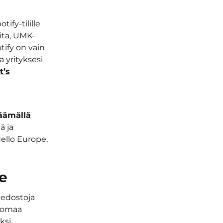
fy-tilille
oita, UMK-
tify on vain
a yrityksesi
t’s
äämällä
ä ja
ello Europe,
le
tiedostoja
a omaa
ksi