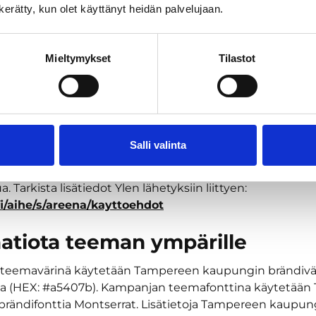
n kerätty, kun olet käyttänyt heidän palvelujaan.
 maininta, että UMK tulee Tampereelle tai UMK:n toivot
ksi Tampereelle on mahdollista.
Mieltymykset
Tilastot
iis
Hello Europe, it’s Tampere calling
-teemaa kun kerr
a, oheisohjelmistosta, tuotteista tai palveluista.
a radiolähetyksiä saa katsoa vapaasti myös julkisissa tilois
nä Ylen
lähetysten esittämiselle on, että Ylen lähetys väl
Salli valinta
nä sitä muuttamatta eikä
lähetykseen liitetä kaupallista 
oksia.
Lähetyksiä ei saa nauhoittaa eikä
niiden seuraamis
ua
. Tarkista lisätiedot Ylen lähetyksiin liittyen:
.fi/aihe/s/areena/kayttoehdot
aatiota teeman ympärille
teemavärinä käytetään Tampereen kaupungin brändivä
sia (HEX: #a5407b). Kampanjan teemafonttina käytetää
rändifonttia Montserrat. Lisätietoja Tampereen kaupun