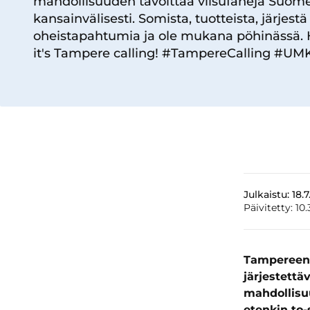
mahdollisuuden tavoittaa viisufaneja Suome
kansainvälisesti. Somista, tuotteista, järjestä
oheistapahtumia ja ole mukana pöhinässä. 
it's Tampere calling! #TampereCalling #UM
Julkaistu:
18.
Päivitetty:
10.
Tampereen 
järjestett
mahdollisu
etenkin to-s