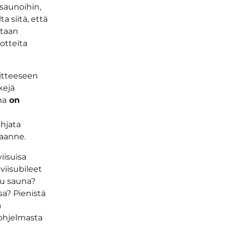
 saunoihin,
 siitä, että
etaan
otteita
itteeseen
kejä
ma
on
ohjata
aanne.
iisuisa
viisubileet
stu sauna?
ssa? Pienistä
a
sohjelmasta