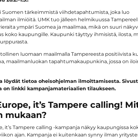
 Suomen tärkeimmistä viihdetapahtumista, joka luo
ilman ilmiöitä.​ UMK tuo jälleen helmikuussa Tampereell
vieraita ympäri Suomea ja maailmaa, mikä on suuri näky
 koko kaupungille. Kaupunki täyttyy ihmisistä, ilosta, mu
purppurasta.
otollinen luomaan maailmalla Tampereesta positiivista k
a, maailmanluokan tapahtumakaupunkina, jossa on ilo
ta löydät tietoa oheisohjelman ilmoittamisesta. Sivus
a on linkki kampanjamateriaalien tilaukseen.
Europe, it’s Tampere calling! Mi
n mukaan?
e, it’s Tampere calling -kampanja näkyy kaupungissa ko
ikon ajan. Kampanja ei kuitenkaan synny ilman yrityste