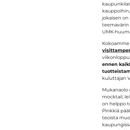
kaupunkilais
kauppoihin, 
jokaisen on 
teemavärin n
UMK-huuman
Kokoamme ka
visittampe
viikonloppu
ennen kaik
tuotteista
kuluttajan 
Mukanaolo on
mocktail, le
on helppo tot
Pinkkiä pääl
teoista muo
kaupungissa