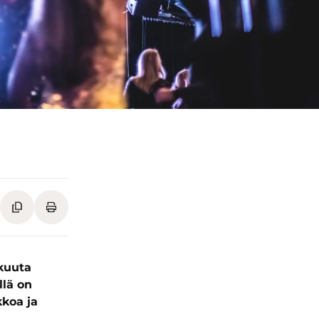
kuuta
lä on
koa ja