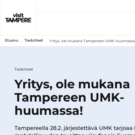
Etusivu
Tiedotteet
Yritys, ole mukana Tampereen UMK-huumassa
Tiedotteet
Yritys, ole mukana
Tampereen UMK-
huumassa!
Tampereella 28.2. järjestettävä UMK tarjoaa 