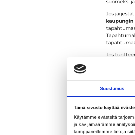
suomeksi ja
Jos järjest
kaupungin 
tapahtumaa 
Tapahtumaka
tapahtumakal
Jos tuotteen
lomakkeen 
sivustolle k
Huomi
Suostumus
Oheistoimint
alueella. H
Tämä sivusto käyttää eväste
säädökset. 
Käytämme evästeitä tarjoama
käyttää. Te
ja kävijämäärämme analysoim
yhdistää ka
kumppaneillemme tietoja siitä