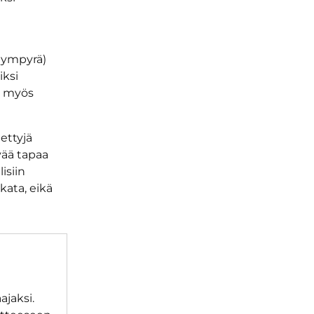
; ympyrä)
iksi
on myös
ettyjä
vää tapaa
isiin
kata, eikä
ajaksi.