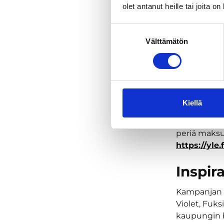
olet antanut heille tai joita o
Esimerkiksi
tervetullee
Suostumuksen
Välttämätön
valinta
Käytetään s
somistuksest
Suoria TV- j
Edellytykse
Kiellä
alkuperäise
kuten main
periä maks
https://yle
Inspir
Kampanjan 
Violet, Fuk
kaupungin b