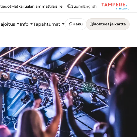
tiedot
Matkailualan ammattilaisille
Suomi
English
ajoitus
Info
Tapahtumat
Haku
Kohteet ja kartta