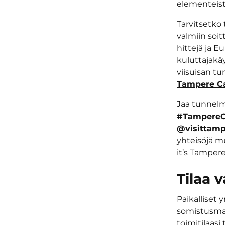
elementeist
Tarvitsetko
valmiin soit
hittejä ja E
kuluttajakäy
viisuisan 
Tampere Ca
Jaa tunnelmi
#TampereC
@visittamp
yhteisöjä m
it’s Tampere
Tilaa 
Paikalliset 
somistusmat
toimitilaasi