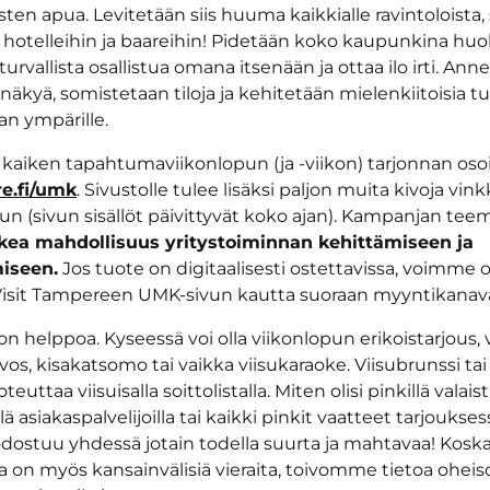
ten apua. Levitetään siis huuma kaikkialle ravintoloista,
hotelleihin ja baareihin! Pidetään koko kaupunkina huolta
turvallista osallistua omana itsenään ja ottaa ilo irti. Ann
äkyä, somistetaan tiloja ja kehitetään mielenkiitoisia tu
 ympärille.
iken tapahtumaviikonlopun (ja -viikon) tarjonnan oso
re.fi/umk
. Sivustolle tulee lisäksi paljon muita kivoja vink
un (sivun sisällöt päivittyvät koko ajan). Kampanjan tee
kea mahdollisuus yritystoiminnan kehittämiseen ja
miseen.
Jos tuote on digitaalisesti ostettavissa, voimme 
Visit Tampereen UMK-sivun kautta suoraan myyntikanav
 helppoa. Kyseessä voi olla viikonlopun erikoistarjous, v
ivos, kisakatsomo tai vaikka viisukaraoke. Viisubrunssi tai 
euttaa viisuisalla soittolistalla. Miten olisi pinkillä valai
lä asiakaspalvelijoilla tai kaikki pinkit vaatteet tarjoukse
dostuu yhdessä jotain todella suurta ja mahtavaa! Kosk
 on myös kansainvälisiä vieraita, toivomme tietoa ohei