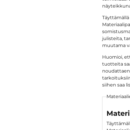
näyteikkunat
Täyttämällä 
Materiaalipa
somistusmat
julisteita, t
muutama val
Huomioi, ett
tuotteita sa
noudattaen, e
tarkoituksii
siihen saa 
Materiaali
Materi
Täyttämäll