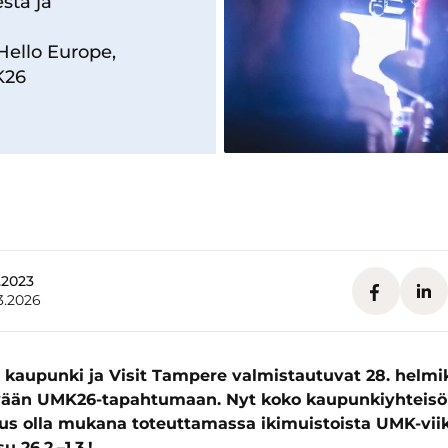
sta ja
Hello Europe,
K26
7.2023
3.2026
kaupunki ja Visit Tampere valmistautuvat 28. helmi
ävään UMK26-tapahtumaan. Nyt koko kaupunkiyhteisöl
us olla mukana toteuttamassa ikimuistoista UMK-viik
u 26.2.–1.3.!