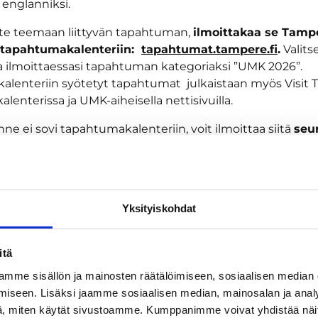
 englanniksi.
ätte teemaan liittyvän tapahtuman,
ilmoittakaa se Tamp
tapahtumakalenteriin:
tapahtumat.tampere.fi
.
Valits
ilmoittaessasi tapahtuman kategoriaksi ”UMK 2026”.
lenteriin syötetyt tapahtumat julkaistaan myös Visit
enterissa ja UMK-aiheisella nettisivuilla.
ne ei sovi tapahtumakalenteriin, voit ilmoittaa siitä
seu
kautta
:
https://forms.cloud.microsoft/e/iLmED2H9Dw
.
anaviimme soveltuvat oheisohjelmat, tarjoukset ja tuotte
oi tämä!
Yksityiskohdat
aa on mahdollista järjestää omissa toimitiloissa tai toim
uomioithan tapahtumia järjestäessäsi mahdolliset lupa-as
itä
Huomioithan myös, että Ylen, UMK:n tai Euroviisujen logo
mme sisällön ja mainosten räätälöimiseen, sosiaalisen median
rmiä UMK-viikko ja UMK-huuma voi käyttää, mutta niitä ei
iseen. Lisäksi jaamme sosiaalisen median, mainosalan ja analy
upallisiin tarkoituksiin tai muuten myynnin edistämiseen
, miten käytät sivustoamme. Kumppanimme voivat yhdistää näitä t