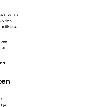
e lukuisia
vyyden
siikista,
uvaa
inen
ton
ten
ko
n ja