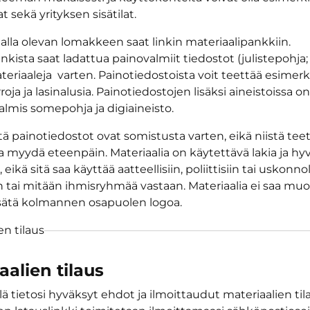
 sekä yrityksen sisätilat.
alla olevan lomakkeen saat linkin materiaalipankkiin.
nkista saat ladattua painovalmiit tiedostot (julistepohja
eriaaleja varten. Painotiedostoista voit teettää esimerk
arroja ja lasinalusia. Painotiedostojen lisäksi aineistoissa 
mis somepohja ja digiaineisto.
ä painotiedostot ovat somistusta varten, eikä niistä teet
a myydä eteenpäin. Materiaalia on käytettävä lakia ja hy
ikä sitä saa käyttää aatteellisiin, poliittisiin tai uskonnoll
n tai mitään ihmisryhmää vastaan. Materiaalia ei saa muo
lisätä kolmannen osapuolen logoa.
en tilaus
aalien tilaus
ä tietosi hyväksyt ehdot ja ilmoittaudut materiaalien tila