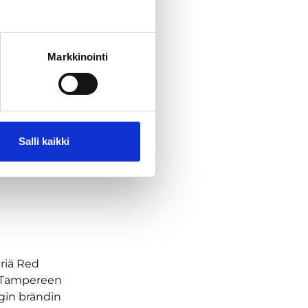
taminen
Markkinointi
otaan
sa.
itetään
Salli kaikki
materiaalia,
esta saa
riä Red
n Tampereen
gin brändin