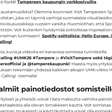
ä löydät
Tampereen kaupungin verkkosivuilta
.
 taustamusiikkia? Olemme koonneet Visit Tampereen Spoti
tolistan, joka on täynnä vanhoja suomalaisia viisuklassik
uroviisusuosikkeja vuosien varsilta. Huomioithan, että Spo
ttöön. Voit kuitenkin hyödyntää soittolistaa inspiraation
tunnelman luomiseen!
Spotify-soittolista: Hello Europe, i
lling!
a, kuvia ja videoita eri kanavissa somessa tunnisteilla
alling #UMK26 #Tampere
ja
#VisitTampere sekä täg
ereofficial ja @tamperekaupunki
! Haasta myös yrityksi
ukaan tekemään yhdessä kaikkien aikojen UMK-viikko H
 Calling! -teemalla!
valmiit painotiedostot somisteil
yritykset ja yhteisöt voivat tilata maksutta valmiita paino
eriaaleista alla olevan lomakkeen kautta. Voit somista
 teeman mukaisesti ja käyttökohteita voivat olla esimerki