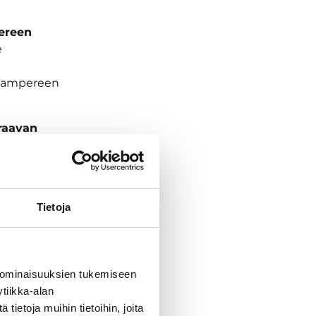
ereen
e
 Tampereen
raavan
Nostamme
et.
Tietoja
ijan omalla
iat ja muut
ja ei saa
 ominaisuuksien tukemiseen
 saa
tiikka-alan
.​
ietoja muihin tietoihin, joita