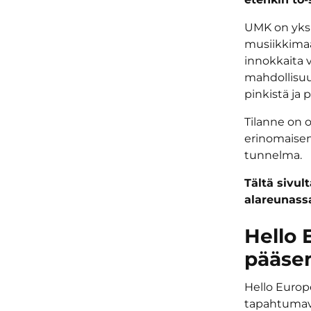
UMK on yksi
musiikkimaa
innokkaita 
mahdollisuus
pinkistä ja 
Tilanne on 
erinomaisen
tunnelma.
Tältä sivul
alareunass
Hello 
pääse
Hello Europ
tapahtumavi