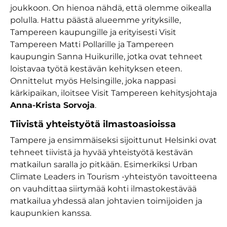
joukkoon. On hienoa nähdä, että olemme oikealla
polulla. Hattu päästä alueemme yrityksille,
Tampereen kaupungille ja erityisesti Visit
Tampereen Matti Pollarille ja Tampereen
kaupungin Sanna Huikurille, jotka ovat tehneet
loistavaa työtä kestävän kehityksen eteen.
Onnittelut myös Helsingille, joka nappasi
kärkipaikan, iloitsee Visit Tampereen kehitysjohtaja
Anna-Krista Sorvoja
.
Tiivistä yhteistyötä ilmastoasioissa
Tampere ja ensimmäiseksi sijoittunut Helsinki ovat
tehneet tiivistä ja hyvää yhteistyötä kestävän
matkailun saralla jo pitkään. Esimerkiksi Urban
Climate Leaders in Tourism -yhteistyön tavoitteena
on vauhdittaa siirtymää kohti ilmastokestävää
matkailua yhdessä alan johtavien toimijoiden ja
kaupunkien kanssa.