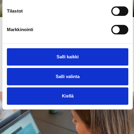
Tilastot
Artikkelit ja vinkit
22.6.2026
Markkinointi
Top-vinkit Tampereen kesään
Kesä kutsuu Tampereelle! Löydä uudet
suosikkipaikkasi, inspiroidu kesän elämyksistä ja
Salli kaikki
vietä täydellinen kesäpäivä Tampereella.
Salli valinta
Lue lisää
Kiellä