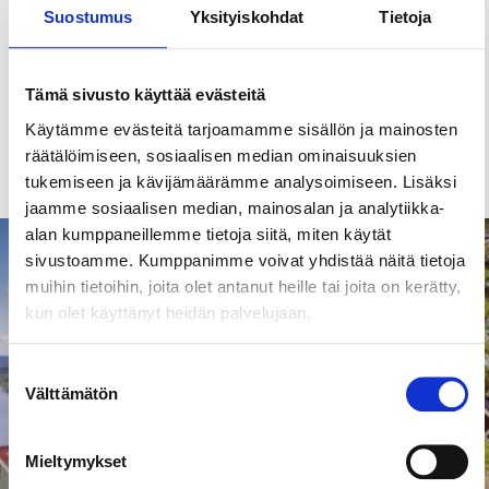
Suomirockin suurviikko Tampereella
Suostumus
Yksityiskohdat
Tietoja
Elokuun alussa Tampere täyttyy konsertti- ja
tapahtumakävijöistä. Mitä kaupungissa tapahtuu?
Tämä sivusto käyttää evästeitä
Kokosimme tähän artikkeliin vinkit.
Käytämme evästeitä tarjoamamme sisällön ja mainosten
räätälöimiseen, sosiaalisen median ominaisuuksien
Lue lisää
tukemiseen ja kävijämäärämme analysoimiseen. Lisäksi
jaamme sosiaalisen median, mainosalan ja analytiikka-
alan kumppaneillemme tietoja siitä, miten käytät
sivustoamme. Kumppanimme voivat yhdistää näitä tietoja
muihin tietoihin, joita olet antanut heille tai joita on kerätty,
kun olet käyttänyt heidän palvelujaan.
Suostumuksen
Välttämätön
valinta
Mieltymykset