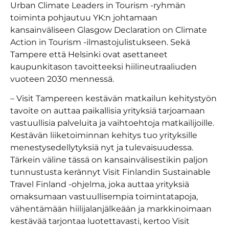
Urban Climate Leaders in Tourism -ryhmän
toiminta pohjautuu YK:n johtamaan
kansainväliseen Glasgow Declaration on Climate
Action in Tourism -ilmastojulistukseen. Sekä
Tampere että Helsinki ovat asettaneet
kaupunkitason tavoitteeksi hiilineutraaliuden
vuoteen 2030 mennessä.
– Visit Tampereen kestävän matkailun kehitystyön
tavoite on auttaa paikallisia yrityksiä tarjoamaan
vastuullisia palveluita ja vaihtoehtoja matkailijoille.
Kestävän liiketoiminnan kehitys tuo yrityksille
menestysedellytyksiä nyt ja tulevaisuudessa.
Tärkein väline tässä on kansainvälisestikin paljon
tunnustusta kerännyt Visit Finlandin Sustainable
Travel Finland -ohjelma, joka auttaa yrityksiä
omaksumaan vastuullisempia toimintatapoja,
vähentämään hiilijalanjälkeään ja markkinoimaan
kestävää tarjontaa luotettavasti, kertoo Visit