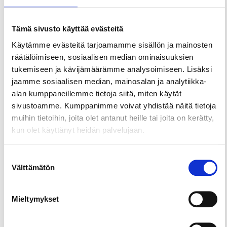
Share this page
Tämä sivusto käyttää evästeitä
Dog sled ride, meeting the huskies and a picnic by
Käytämme evästeitä tarjoamamme sisällön ja mainosten
fire in a teepee with your own snacks. Suitable for
räätälöimiseen, sosiaalisen median ominaisuuksien
families with children, dog lovers and people who
tukemiseen ja kävijämäärämme analysoimiseen. Lisäksi
are looking for winter experiences. Participation
jaamme sosiaalisen median, mainosalan ja analytiikka-
requires reservation by email. Normally available
alan kumppaneillemme tietoja siitä, miten käytät
from Tue till Sun at 2 pm. Check Christmas holiday
sivustoamme. Kumppanimme voivat yhdistää näitä tietoja
opening hours on our website.
muihin tietoihin, joita olet antanut heille tai joita on kerätty,
kun olet käyttänyt heidän palvelujaan.
Suostumuksen
Välttämätön
valinta
Mieltymykset