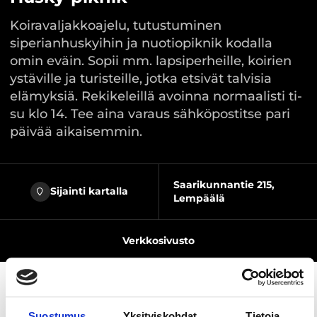
Koiravaljakkoajelu, tutustuminen
siperianhuskyihin ja nuotiopiknik kodalla
omin eväin. Sopii mm. lapsiperheille, koirien
ystäville ja turisteille, jotka etsivät talvisia
elämyksiä. Rekikeleillä avoinna normaalisti ti-
su klo 14. Tee aina varaus sähköpostitse pari
päivää aikaisemmin.
Saarikunnantie 215,
Sijainti kartalla
Lempäälä
Verkkosivusto
Suostumus
Yksityiskohdat
Tietoja