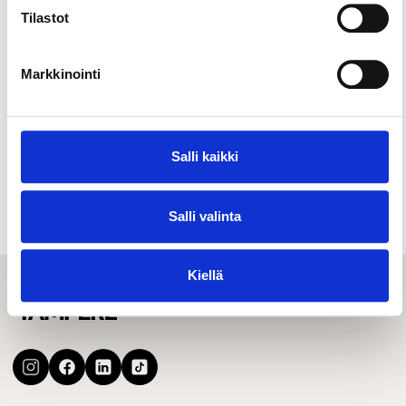
Tilastot
Markkinointi
Salli kaikki
Muut nähtävyydet & aktiviteetit
Talviaktiviteetit
Salli valinta
Kiellä