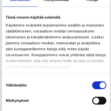
Jaa sivu
Tämä sivusto käyttää evästeitä
Koiravaljakkoajelu, tutustuminen
siperianhuskyihin ja nuotiopiknik kodalla omin
Käytämme evästeitä tarjoamamme sisällön ja mainosten
eväin. Sopii mm. lapsiperheille, koirien ystäville ja
räätälöimiseen, sosiaalisen median ominaisuuksien
turisteille, jotka etsivät talvisia elämyksiä.
tukemiseen ja kävijämäärämme analysoimiseen. Lisäksi
Rekikeleillä avoinna normaalisti ti-su klo 14. Tee
jaamme sosiaalisen median, mainosalan ja analytiikka-
aina varaus sähköpostitse pari päivää aikaisemmin.
alan kumppaneillemme tietoja siitä, miten käytät
sivustoamme. Kumppanimme voivat yhdistää näitä tietoja
muihin tietoihin, joita olet antanut heille tai joita on kerätty,
kun olet käyttänyt heidän palvelujaan.
Suostumuksen
Välttämätön
valinta
Mieltymykset