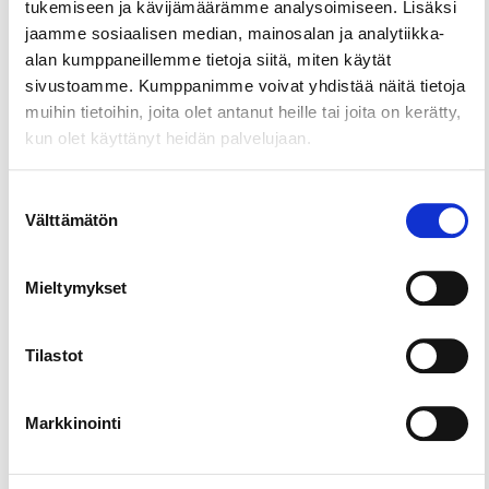
tukemiseen ja kävijämäärämme analysoimiseen. Lisäksi
kirjakorttelista löydät Sastamalan 4H-yhdistyksen
jaamme sosiaalisen median, mainosalan ja analytiikka-
kesäkahvilan.
alan kumppaneillemme tietoja siitä, miten käytät
sivustoamme. Kumppanimme voivat yhdistää näitä tietoja
Nuoret työntekijämme leipovat joka päivä alusta
muihin tietoihin, joita olet antanut heille tai joita on kerätty,
alkaen korvapuustit ja muut suolaiset ja makeat
kun olet käyttänyt heidän palvelujaan.
leivonnaiset myyntiin tuoreen kahvin ja
virvokkeiden kaveriksi. Meillä myös kattava
valikoima jäätelöitä!
Suostumuksen
Välttämätön
valinta
Mukavia istumapaikkoja sekä sisällä että ulkona
terassilla. Kahvilassamme myös viihtyisä
lukunurkkaus – valitse hyllystä mieleinen kirja ja
Mieltymykset
istahda kahvikupin kanssa nojatuoliin
rentoutumaan.
Tilastot
Kahvila avoinna koulujen kesälomakauden.
Markkinointi