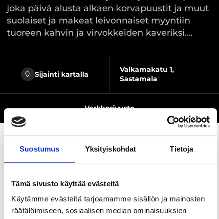
joka päivä alusta alkaen korvapuustit ja muut
suolaiset ja makeat leivonnaiset myyntiin
tuoreen kahvin ja virvokkeiden kaveriksi….
Valkamakatu 1,
Sijainti kartalla
Sastamala
Verkkosivusto
Suostumus
Yksityiskohdat
Tietoja
Jaa sivu
Tämä sivusto käyttää evästeitä
Kahvila avoinna kesäisin!
Käytämme evästeitä tarjoamamme sisällön ja mainosten
räätälöimiseen, sosiaalisen median ominaisuuksien
Herra Hakkaraisen talon pihapiiristä Sastamalan