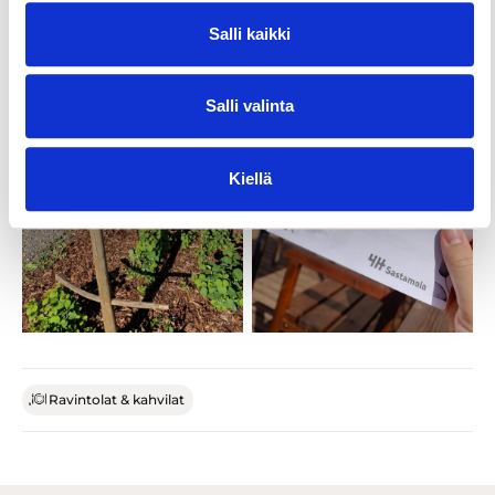
Salli kaikki
Salli valinta
Kiellä
Ravintolat & kahvilat