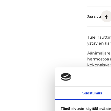
Jaa sivu
Tule nautti
ystävien ka
Äänimaljare
hermostoa r
kokonaisvalt
Äänimaljare
rentoutua mu
Sinun ei tar
Suostumus
Voit varata 
äänimaljare
omia välinei
Tämä sivusto käyttää eväste