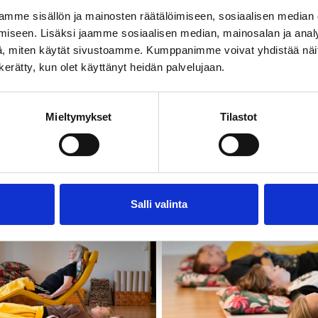
mme sisällön ja mainosten räätälöimiseen, sosiaalisen median
n ullakon rauhalliset ja lempeän viihtyisät tilat sijaitse
iseen. Lisäksi jaamme sosiaalisen median, mainosalan ja analy
eskustan tuntumassa. Kirjaimellisesti lähes 100 vuott
, miten käytät sivustoamme. Kumppanimme voivat yhdistää näitä t
la.
n kerätty, kun olet käyttänyt heidän palvelujaan.
Mieltymykset
Tilastot
Salli valinta