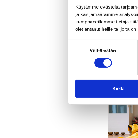
Käytämme evästeitä tarjoama
Rentoutumise
ja kävijämäärämme analysoim
Tampereen k
kumppaneillemme tietoja siitä
talon ullakol
olet antanut heille tai joita o
Suostumuksen
Välttämätön
valinta
Kiellä