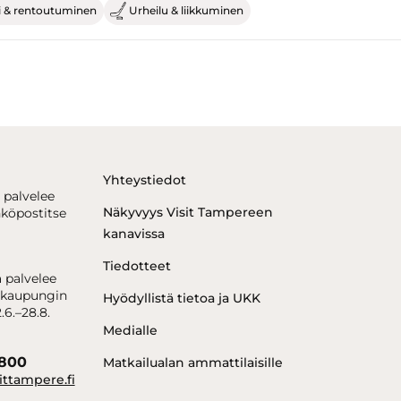
i & rentoutuminen
Urheilu & liikkuminen
Yhteystiedot
 palvelee
Näkyvyys Visit Tampereen
hköpostitse
kanavissa
Tiedotteet
 palvelee
kaupungin
Hyödyllistä tietoa ja UKK
.6.–28.8.
Medialle
6800
Matkailualan ammattilaisille
ittampere.fi