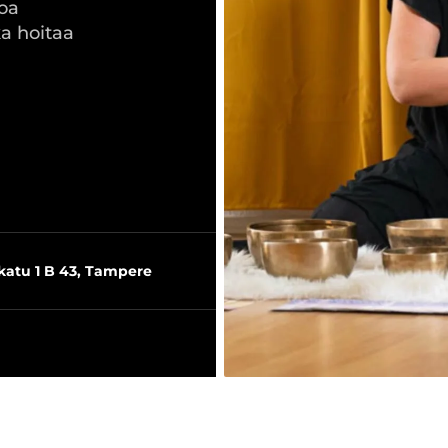
oa
a hoitaa
katu 1 B 43, Tampere