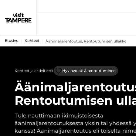
Etusivu
Kohteet
Äänimaljarentoutus, Rentoutumisen ullakko
Kohteet ja aktiviteetit
Hyvinvointi & rentoutuminen
Äänimaljarentoutu
Rentoutumisen ull
Tule nauttimaan ikimuistoisesta
äänimaljarentoutuksesta yksin tai yhdessä 
kanssa! Äänimaljarentoutus eli toiselta nim