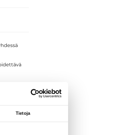
 yhdessä
pidettävä
en ja
 asennossa.
Tietoja
sityisen
emusta tai
olta.