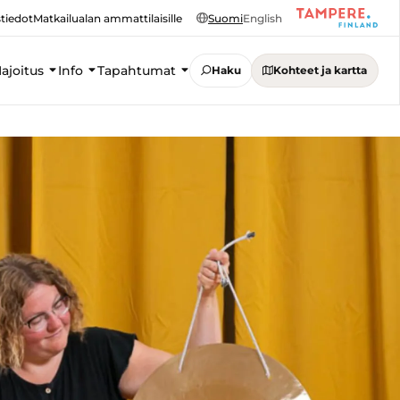
tiedot
Matkailualan ammattilaisille
Suomi
English
ajoitus
Info
Tapahtumat
Haku
Kohteet ja kartta