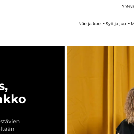
Yhteys
Näe ja koe
Syö ja juo
M
s,
akko
ystävien
eltään