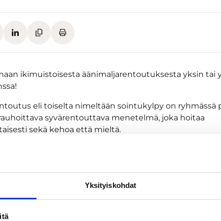
maan ikimuistoisesta äänimaljarentoutuksesta yksin tai
nssa!
ntoutus eli toiselta nimeltään sointukylpy on ryhmässä 
auhoittava syvärentouttava menetelmä, joka hoitaa
aisesti sekä kehoa että mieltä.
ntoutuksessa saat antaa itsellesi ihanan hengähdyshetk
kavasti joogamatolla viltin alla juuri itsellesi sopivassa
vitse tehdä mitään. Saat vain olla ja levätä.
Yksityiskohdat
paikan avoimelle tunnille tai ottaa yhteyttä ja järjestää yk
ntoutuksen omalle porukallesi. Et tarvitse aiempaa kok
tä. Kaikki tarvittava löytyy valmiina Rentoutumisen ullak
itä