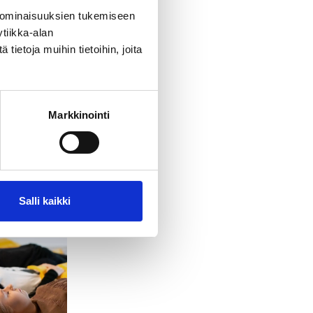
 ominaisuuksien tukemiseen
vat aivan
tiikka-alan
a vanhan
ietoja muihin tietoihin, joita
Markkinointi
Salli kaikki