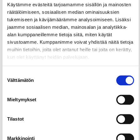
Käytämme evästeitä tarjoamamme sisällön ja mainosten
akryylimaalia kaadetaan kankaalle tai muulle
räätälöimiseen, sosiaalisen median ominaisuuksien
pinnalle niin, että värit virtaavat ja sekoittuvat
tukemiseen ja kävijämäärämme analysoimiseen. Lisäksi
vapaasti muodostaen ainutlaatuisia, abstrakteja
jaamme sosiaalisen median, mainosalan ja analytiikka-
kuvioita.
alan kumppaneillemme tietoja siitä, miten käytät
Perusidea on, että akryylimaalit ohennetaan
sivustoamme. Kumppanimme voivat yhdistää näitä tietoja
kaatotekniikkaa varten, jotta ne virtaavat helposti.
muihin tietoihin, joita olet antanut heille tai joita on kerätty,
Maalit voivat olla yksittäisiä värejä tai kerrostettuja
kun olet käyttänyt heidän palvelujaan.
useammasta väristä.
Suostumuksen
Sen jälkeen maaleja:
Välttämätön
valinta
• Kaadetaan suoraan kankaalle (esimerkiksi
rengasmaisina kuvioina).
• Käytetään ”flip cup” -tekniikkaa, jossa kupillinen
Mieltymykset
maalia käännetään kankaan päälle.
• Valutetaan eri suuntiin, jolloin värit liikkuvat ja
Tilastot
muodostavat monimutkaisia kuvioita, soluja ja
liukumia.
• Näihin edellä mainittuihin käytämme vielä
Markkinointi