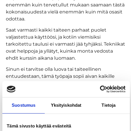
enemmän kuin tervetullut mukaan saamaan tästä
kokonaisuudesta vielä enemmän kuin mitä osasit
odottaa.
Saat varmasti kaikki taiteen parhaat puolet
valjastettua käyttöösi, ja kotiin viemisiksi
tarkoitettu taulusi ei varmasti jää tyhjäksi. Tekniikat
ovat helppoja ja yllätyt, kuinka monta vedosta
ehdit kurssin aikana luomaan.
Sinun ei tarvitse olla luova tai taiteellinen
entuudestaan, tämä työpaja sopii aivan kaikille
taidoista riippumatta. Luovuus on meissä kaikissa.
Parasta akryylikaadossa, eli Pouring-taiteessa
onkin, että sitä ei edes pysty käsikirjoittamaan
etukäteen. Kaikki odottaa sinua valmiina, ja sinun
Suostumus
Yksityiskohdat
Tietoja
ei tarvitse muuta kuin saapua paikalle ja vaikka
napata lempikuohuvasi mukaan.
Tämä sivusto käyttää evästeitä
Akryylikaato itsessään on taidemuoto, jossa