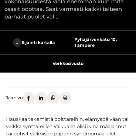
kokonaisuudesta vielä enemmän kuin mitä
osasit odottaa. Saat varmasti kaikki taiteen
parhaat puolet val…
Pyhäjärvenkatu 10,
Sijainti kartalla
Tampere
Verkkosivusto
Jaa sivu
Hauskaa tekemistä polttareihin, elämyspäivään tai
vaikka synttäreille? Vaikka et olisi ikinä maalannut
tai potisit valkoisen paperin syndroomaa, olet