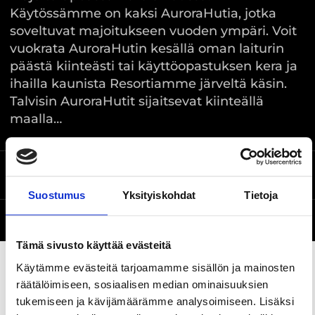
Käytössämme on kaksi AuroraHutia, jotka
soveltuvat majoitukseen vuoden ympäri. Voit
vuokrata AuroraHutin kesällä oman laiturin
päästä kiinteästi tai käyttöopastuksen kera ja
ihailla kaunista Resortiamme järveltä käsin.
Talvisin AuroraHutit sijaitsevat kiinteällä
maalla…
Sijainti kartalla
Huvilatie 2, Ikaalinen
Suostumus
Yksityiskohdat
Tietoja
Verkkosivusto
Tämä sivusto käyttää evästeitä
Käytämme evästeitä tarjoamamme sisällön ja mainosten
räätälöimiseen, sosiaalisen median ominaisuuksien
Jaa sivu
tukemiseen ja kävijämäärämme analysoimiseen. Lisäksi