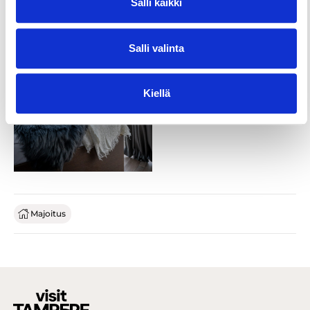
Salli kaikki
Salli valinta
Kiellä
Majoitus