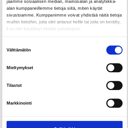
jaamme sosiaalisen median, mainosalan ja analytiikka-
alan kumppaneillemme tietoja siitä, miten käytät
Majoitu upeassa AuroraHutissa! Käytössämme on
sivustoamme. Kumppanimme voivat yhdistää näitä tietoja
kaksi AuroraHutia, jotka soveltuvat majoitukseen
muihin tietoihin, joita olet antanut heille tai joita on kerätty,
vuoden ympäri. Voit vuokrata AuroraHutin kesällä
kun olet käyttänyt heidän palvelujaan.
oman laiturin päästä kiinteästi tai
käyttöopastuksen kera ja ihailla kaunista
Suostumuksen
Resortiamme järveltä käsin. Talvisin AuroraHutit
Välttämätön
valinta
sijaitsevat kiinteällä maalla.
Mieltymykset
Kaikkiin yöpymisiin sisältyy pääsy Vesitropiikkiin,
kuntosalin käyttö sekä aamiainen.
Tilastot
AuroraHutissa käytössäsi on WC, grilli/Muurikka,
pieni terassilaituri, terassikalusteet sekä kahden
hengen sänky.
Markkinointi