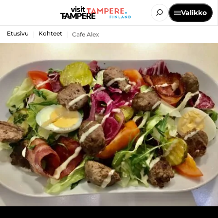
Valikko
Etusivu
Kohteet
Cafe Alex