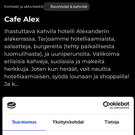
Kohteet ja aktiviteetit
Ravintolat & kahvilat
Cafe Alex
Ihastuttava kahvila hotelli Alexanderin
alakerrassa. Tarjoamme hotelliaamiaista,
salaatteja, burgereita (tehty paikallisesta
luomulihasta), ja uuniperunoita. Valikoima
erilaisia kahveja, suolaisia ja makeita
herkkuja. Joten kun heräät, voit nauttia
hotelliaamiaisen, syödä lounaan ja shoppailla!
Ja k…
Kauppakatu 23, Mänttä-
Sijainti kartalla
Vilppula
Suostumus
Yksityiskohdat
Tietoja
Verkkosivusto