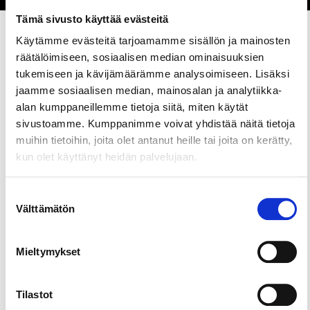
Tämä sivusto käyttää evästeitä
Käytämme evästeitä tarjoamamme sisällön ja mainosten
räätälöimiseen, sosiaalisen median ominaisuuksien
Jaa sivu
tukemiseen ja kävijämäärämme analysoimiseen. Lisäksi
jaamme sosiaalisen median, mainosalan ja analytiikka-
alan kumppaneillemme tietoja siitä, miten käytät
Ihastuttava kahvila hotelli Alexanderin alakerrassa.
sivustoamme. Kumppanimme voivat yhdistää näitä tietoja
Tarjoamme hotelliaamiaista, salaatteja, burgereita
muihin tietoihin, joita olet antanut heille tai joita on kerätty,
(tehty paikallisesta luomulihasta), ja uuniperunoita.
kun olet käyttänyt heidän palvelujaan.
Valikoima erilaisia kahveja, suolaisia ja makeita
herkkuja. Joten kun heräät, voit nauttia
Suostumuksen
hotelliaamiaisen, syödä lounaan ja shoppailla! Ja
Välttämätön
valinta
kaikki tämä samassa rakennuksessa.
Mieltymykset
Tilastot