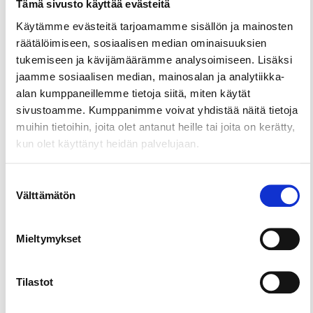
Tämä sivusto käyttää evästeitä
ovat löytäneet tiensä lähes jokaiseen
Käytämme evästeitä tarjoamamme sisällön ja mainosten
suomalaiseen kotiin. Kokemuksen kautta olemme
räätälöimiseen, sosiaalisen median ominaisuuksien
oppineet ymmärtämään ja rakastamaan koteja ja
tukemiseen ja kävijämäärämme analysoimiseen. Lisäksi
niiden arkea enemmän kuin itseämme. Tänä
jaamme sosiaalisen median, mainosalan ja analytiikka-
päivänä koko design-filosofiamme rakentuu
alan kumppaneillemme tietoja siitä, miten käytät
tämän oivalluksen ympärille.
sivustoamme. Kumppanimme voivat yhdistää näitä tietoja
Finlaysonin myymälä tuotteiden syntypaikan,
muihin tietoihin, joita olet antanut heille tai joita on kerätty,
vanhan Finlaysonin tehdasalueen, kupeessa
kun olet käyttänyt heidän palvelujaan.
tarjoaa laajan tarjonnan Finlaysonin uusia tuotteita
sekä tuttuja klassikoita. Tule ihastumaan!
Suostumuksen
Välttämätön
valinta
Mieltymykset
Tilastot