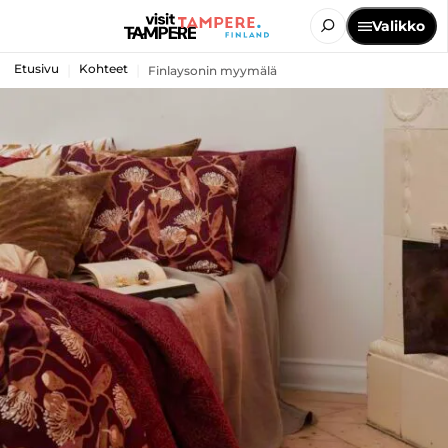
Valikko
Etusivu
Kohteet
Finlaysonin myymälä