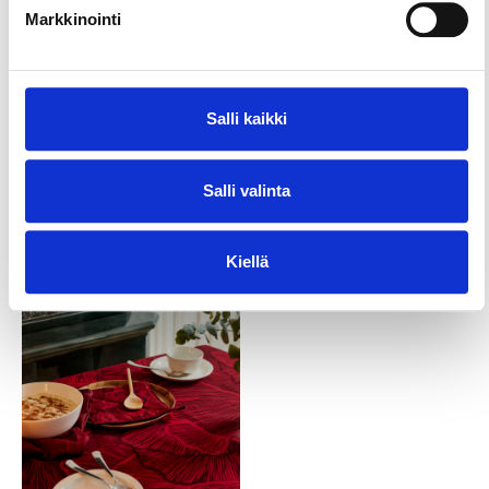
Markkinointi
Salli kaikki
Salli valinta
Kiellä