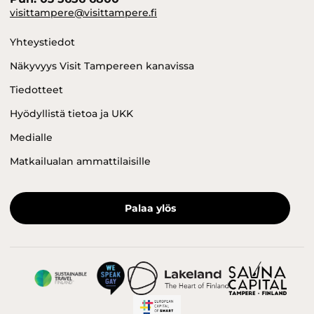
visittampere@visittampere.fi
Yhteystiedot
Näkyvyys Visit Tampereen kanavissa
Tiedotteet
Hyödyllistä tietoa ja UKK
Medialle
Matkailualan ammattilaisille
Palaa ylös