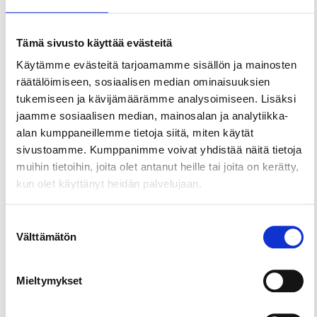
Jaa sivu
Tämä sivusto käyttää evästeitä
Tampereen Teatterin pienempi näyttämö.
Käytämme evästeitä tarjoamamme sisällön ja mainosten
Frenckell sijaitsee päärakennuksesta noin 300
räätälöimiseen, sosiaalisen median ominaisuuksien
metrin päässä osoitteessa Frenckellinaukio 2.
tukemiseen ja kävijämäärämme analysoimiseen. Lisäksi
Katsomossa on 230 paikkaa. Tilat soveltuvat
jaamme sosiaalisen median, mainosalan ja analytiikka-
teatteriesitysten lisäksi loistavasti myös kokouksiin
alan kumppaneillemme tietoja siitä, miten käytät
ja palavereihin sekä koulutus- ja juhlatilaisuuksiin.
sivustoamme. Kumppanimme voivat yhdistää näitä tietoja
muihin tietoihin, joita olet antanut heille tai joita on kerätty,
kun olet käyttänyt heidän palvelujaan.
Suostumuksen
Välttämätön
valinta
Mieltymykset