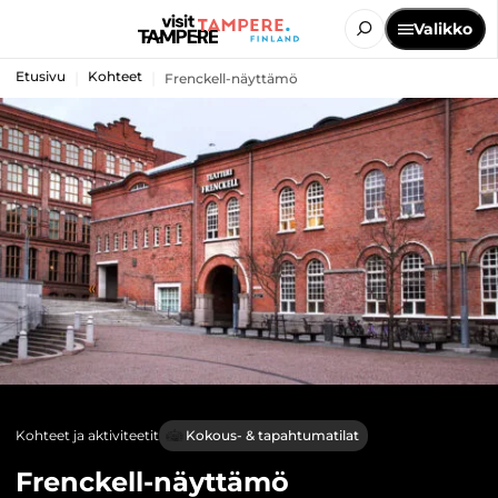
Valikko
Etusivu
Kohteet
Frenckell-näyttämö
Kohteet ja aktiviteetit
Kokous- & tapahtumatilat
Frenckell-näyttämö