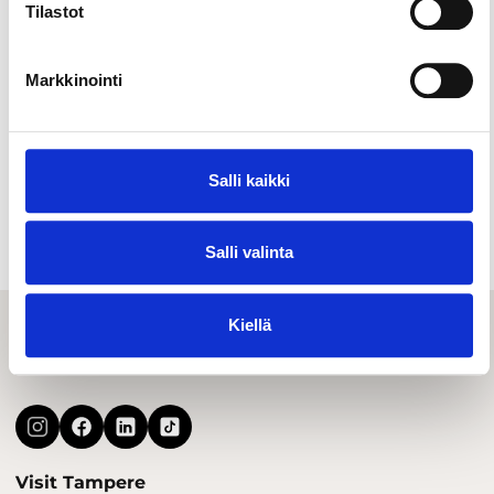
Tilastot
Markkinointi
Kokous- & tapahtumatilat
Kulttuurielämykset
Salli kaikki
Sisäaktiviteetit
Salli valinta
Kiellä
Visit Tampere