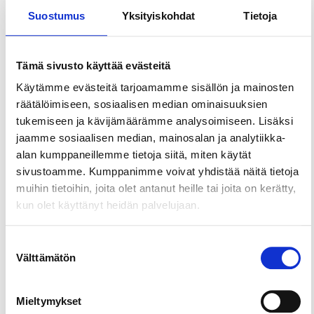
Suostumus
Yksityiskohdat
Tietoja
Tampereella Atalan, Kumpulan ja Risson väliin
sijoittuva Halimasjärven luonnonsuojelualue
oivallinen retkeilypaikka vaikka koko perheelle.
Tämä sivusto käyttää evästeitä
Ulkoilu ja virkistäytyminen onnistuvat parhaiten
Halimasjärven ympäri kulkevalla polulla, joka
Käytämme evästeitä tarjoamamme sisällön ja mainosten
kulkee osin pitkospuilla. Järveä kiertävältä
räätälöimiseen, sosiaalisen median ominaisuuksien
pitkospuupolulta voi poiketa maisemia
tukemiseen ja kävijämäärämme analysoimiseen. Lisäksi
ihastelemaan itärannan kalliolle maastoportaita
jaamme sosiaalisen median, mainosalan ja analytiikka-
pitkin. Tällä reitillä pärjää kevyemmilläkin jalkineilla,
alan kumppaneillemme tietoja siitä, miten käytät
sillä kahden laudan levyiset pitkospuut ovat varsin
sivustoamme. Kumppanimme voivat yhdistää näitä tietoja
tasaiset ja ne ylittävät kosteat kohdat.
muihin tietoihin, joita olet antanut heille tai joita on kerätty,
kun olet käyttänyt heidän palvelujaan.
Alueella risteilee myös lukuisia virkistyskäyttäjien
muodostamia luonnonpolkuja, jotka ovat paikoin
Suostumuksen
hankalakulkuisia. Suojelualueen eteläosan halki
Välttämätön
valinta
kulkee valaistu ulkoilureitti. Suojelualueen
ulkopuolella kaupungin omistamissa
virkistysmetsissä kiertää myös laajalti valaistua
Mieltymykset