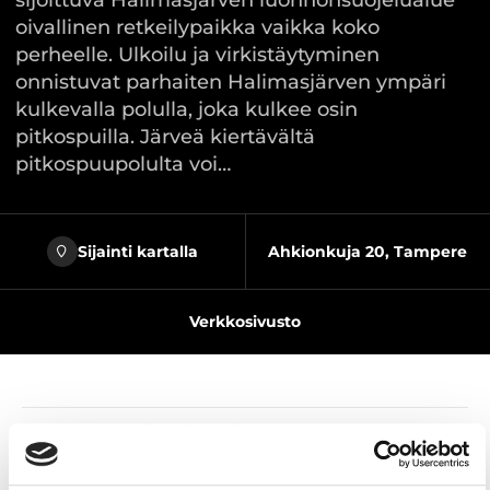
sijoittuva Halimasjärven luonnonsuojelualue
oivallinen retkeilypaikka vaikka koko
perheelle. Ulkoilu ja virkistäytyminen
onnistuvat parhaiten Halimasjärven ympäri
kulkevalla polulla, joka kulkee osin
pitkospuilla. Järveä kiertävältä
pitkospuupolulta voi…
Sijainti kartalla
Ahkionkuja 20, Tampere
Verkkosivusto
Jaa sivu