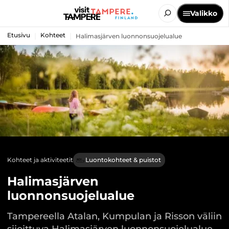
Valikko
Etusivu
Kohteet
Halimasjärven luonnonsuojelualue
Kohteet ja aktiviteetit
Luontokohteet & puistot
Halimasjärven
luonnonsuojelualue
Tampereella Atalan, Kumpulan ja Risson väliin