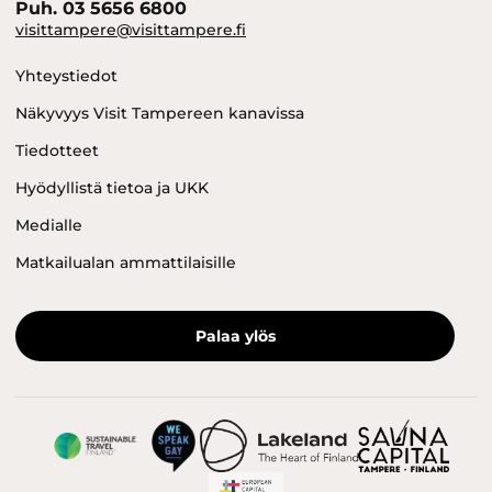
Puh. 03 5656 6800
visittampere@visittampere.fi
Yhteystiedot
Näkyvyys Visit Tampereen kanavissa
Tiedotteet
Hyödyllistä tietoa ja UKK
Medialle
Matkailualan ammattilaisille
Palaa ylös