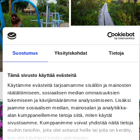
Kohteet ja aktiviteetit
Alkkianvuori
Suostumus
Yksityiskohdat
Tietoja
Tämä sivusto käyttää evästeitä
Kohteet ja aktiviteetit
Aktiviteetteja Niihaman
Käytämme evästeitä tarjoamamme sisällön ja mainosten
Ulkoilumajalla
räätälöimiseen, sosiaalisen median ominaisuuksien
tukemiseen ja kävijämäärämme analysoimiseen. Lisäksi
jaamme sosiaalisen median, mainosalan ja analytiikka-
alan kumppaneillemme tietoja siitä, miten käytät
sivustoamme. Kumppanimme voivat yhdistää näitä tietoja
muihin tietoihin, joita olet antanut heille tai joita on kerätty,
kun olet käyttänyt heidän palvelujaan.