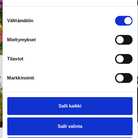
Kohteet ja aktiviteetit
Suostumuksen
Birgitan polku -
Välttämätön
valinta
retkeilyreitti
Mieltymykset
Tilastot
Kohteet ja aktiviteetit
Arboretum Frick
Markkinointi
Salli kaikki
Salli valinta
Kohteet ja aktiviteetit
Kohteet ja aktiviteetit
Eräpyhän virkistysalue