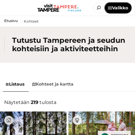
Valikko
Etusivu
Kohteet
Tutustu Tampereen ja seudun
kohteisiin ja aktiviteetteihin
Listaus
Kohteet ja kartta
Näytetään
219
tulosta